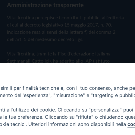
Amministrazione trasparente
Vita Trentina percepisce i contributi pubblici all'editoria
di cui al decreto legislativo 15 maggio 2017, n. 70.
Indicazione resa ai sensi della lettera f) del comma 2
dell'art. 5 del medesimo decreto Lgs.
Vita Trentina, tramite la Fisc (Federazione Italiana
Settimanali Cattolici), ha aderito allo IAP (Istituto
dell'Autodisciplina Pubblicitaria) accettando il Codice di
Autodisciplina della Comunicazione Commerciale
imili per finalità tecniche e, con il tuo consenso, anche per 
Privacy Policy
Cookie Policy
amento dell'esperienza", "misurazione" e "targeting e pubbli
i all'utilizzo dei cookie. Cliccando su "personalizza" puoi
 Trentina Editrice
re le tue preferenze. Cliccando su "rifiuta" o chiudendo que
okie tecnici. Ulteriori informazioni sono disponibili nella
coo