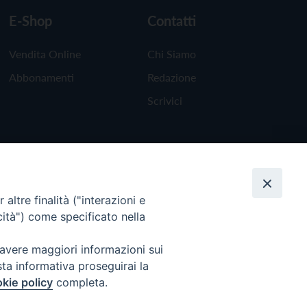
E-Shop
Contatti
Vendita Online
Chi Siamo
Abbonamenti
Redazione
Scrivici
altre finalità ("interazioni e
cità") come specificato nella
 avere maggiori informazioni sui
sta informativa proseguirai la
kie policy
completa.