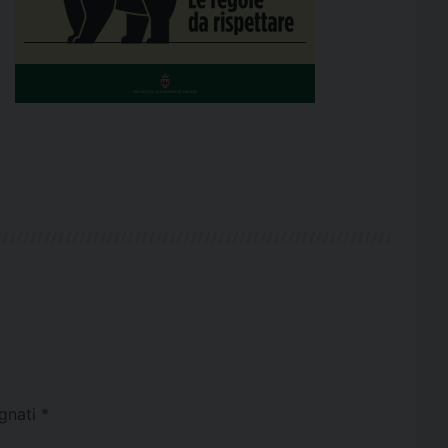
egnati
*