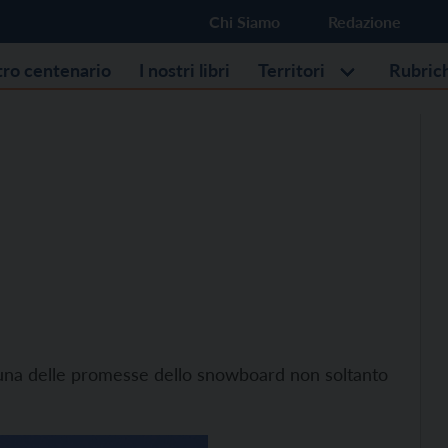
Chi Siamo
Redazione
stro centenario
I nostri libri
Territori
Rubric
 una delle promesse dello snowboard non soltanto