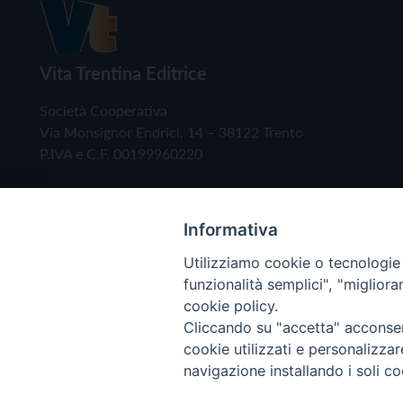
Vita Trentina Editrice
Società Cooperativa
Via Monsignor Endrici, 14 – 38122 Trento
P.IVA e C.F. 00199960220
Informativa
Utilizziamo cookie o tecnologie s
funzionalità semplici", "miglior
cookie policy.
Cliccando su "accetta" acconsent
Copyright © 2019 - Tutti i diritti riservati - Vita
cookie utilizzati e personalizza
navigazione installando i soli co
Privacy Policy