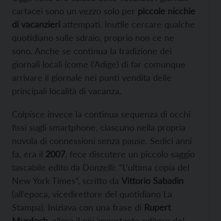
cartacei sono un vezzo solo per
piccole nicchie
di vacanzieri
attempati. Inutile cercare qualche
quotidiano sulle sdraio, proprio non ce ne
sono. Anche se continua la tradizione dei
giornali locali (come l’Adige) di far comunque
arrivare il giornale nei punti vendita delle
principali località di vacanza.
Colpisce invece la continua sequenza di occhi
fissi sugli smartphone, ciascuno nella propria
nuvola di connessioni senza pause. Sedici anni
fa, era il
2007
, fece discutere un piccolo saggio
tascabile edito da Donzelli: “L’ultima copia del
New York Times”, scritto da
Vittorio Sabadin
(all’epoca, vicedirettore del quotidiano La
Stampa). Iniziava con una frase di
Rupert
Murdoch
, allora il più importante editore del