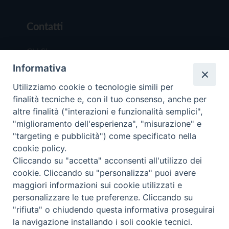
Contatti
Chi Siamo
Informativa
Redazione
Scrivici
Utilizziamo cookie o tecnologie simili per
finalità tecniche e, con il tuo consenso, anche per
altre finalità ("interazioni e funzionalità semplici",
"miglioramento dell'esperienza", "misurazione" e
"targeting e pubblicità") come specificato nella
cookie policy.
Copyright © 2019 - Tutti i diritti riservati - Vit
Cliccando su "accetta" acconsenti all'utilizzo dei
Trentina Editrice
cookie. Cliccando su "personalizza" puoi avere
maggiori informazioni sui cookie utilizzati e
Privacy Policy
personalizzare le tue preferenze. Cliccando su
Torna all'inizi
"rifiuta" o chiudendo questa informativa proseguirai
la navigazione installando i soli cookie tecnici.