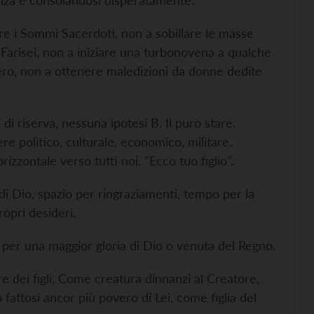
nza e consolandosi disperatamente.
re i Sommi Sacerdoti, non a sobillare le masse
 Farisei, non a iniziare una turbonovena a qualche
ero, non a ottenere maledizioni da donne dedite
 riserva, nessuna ipotesi B. Il puro stare.
e politico, culturale, economico, militare.
zzontale verso tutti noi. "Ecco tuo figlio".
i Dio, spazio per ringraziamenti, tempo per la
ropri desideri.
sa per una maggior gloria di Dio o venuta del Regno.
e dei figli. Come creatura dinnanzi al Creatore,
 fattosi ancor più povero di Lei, come figlia del