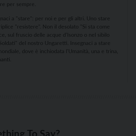
uore per sempre.
ci a "stare": per noi e per gli altri. Uno stare
iplice "resistere". Non il desolato "Si sta come
ce, sul fruscio delle acque d'Isonzo o nel sibilo
 "Soldati" del nostro Ungaretti. Insegnaci a stare
ondiale, dove è inchiodata l'Umanità, una e trina,
nanti.
thing To Say?