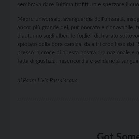
sembrava dare l'ultima trafittura e spezzare il c
Madre universale, avanguardia dell'umanità, insegna
ancor più grande del, pur onorato e rinnovabile, tr
d'autunno sugli alberi le foglie" dichiarato sottovo
spietato della bora carsica, da altri crocifissi: dai
presso la croce di questa nostra ora nazionale e m
fatta di giustizia, misericordia e solidarietà sangui
di
Padre Livio Passalacqua
Got Some