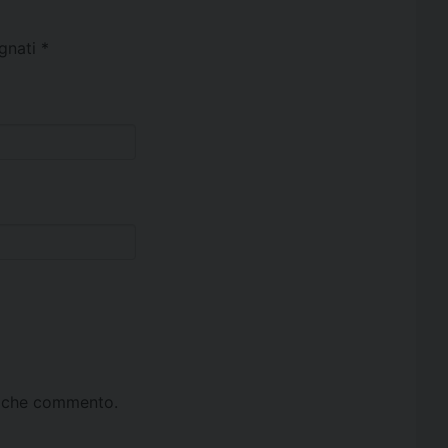
egnati
*
ta che commento.