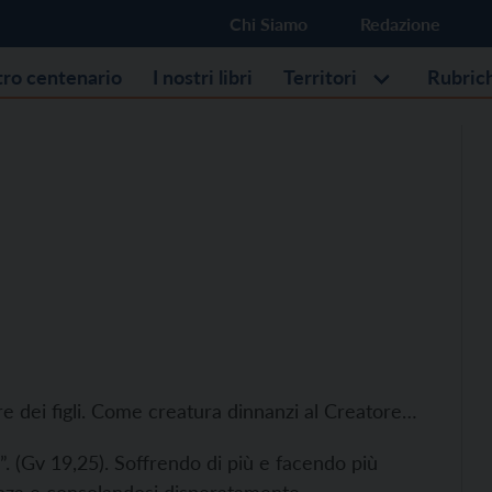
Chi Siamo
Redazione
stro centenario
I nostri libri
Territori
Rubric
e dei figli. Come creatura dinnanzi al Creatore…
. (Gv 19,25). Soffrendo di più e facendo più