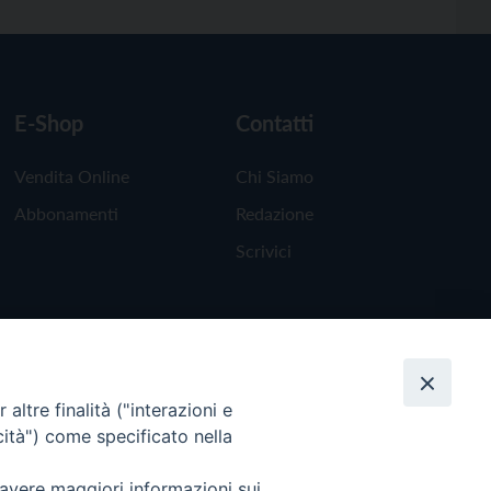
E-Shop
Contatti
Vendita Online
Chi Siamo
Abbonamenti
Redazione
Scrivici
altre finalità ("interazioni e
cità") come specificato nella
 avere maggiori informazioni sui