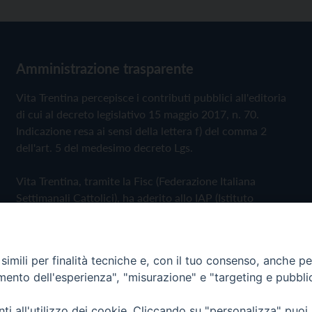
Amministrazione trasparente
Vita Trentina percepisce i contributi pubblici all'editoria
di cui al decreto legislativo 15 maggio 2017, n. 70.
Indicazione resa ai sensi della lettera f) del comma 2
dell'art. 5 del medesimo decreto Lgs.
Vita Trentina, tramite la Fisc (Federazione Italiana
Settimanali Cattolici), ha aderito allo IAP (Istituto
dell'Autodisciplina Pubblicitaria) accettando il Codice di
Autodisciplina della Comunicazione Commerciale
imili per finalità tecniche e, con il tuo consenso, anche per 
Privacy Policy
Cookie Policy
amento dell'esperienza", "misurazione" e "targeting e pubbli
i all'utilizzo dei cookie. Cliccando su "personalizza" puoi