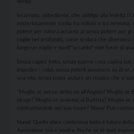
Verbo
Incarnato, obbediente, che obbliga alla fedeltà 
misteriosamente scelta tra milioni o tra nessun
potere per natura accanto al senza potere per gra
coglie nel profondo, come scolara che diventerà
lungo un miglio e quell’“accanto” non fosse di q
Senza capire tutto, senza sapere cosa capiva Lui,
impedire i colpi, senza poterli assumere su di sé,
una vita, senza poter aiutare un respiro che si sp
"Meglio se avessi detto no all'Angelo? Meglio se 
strage? Meglio se assieme al Battista? Meglio se 
confrontandole nel suo cuore? Stava! Può contene
Stava! Quello stare conteneva tutto il futuro del
Assunzione sua e nostra. Anche se in quel moment