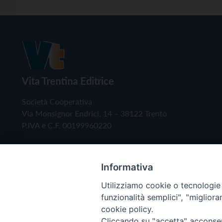
Vita Trentina Editrice
Società Cooperativa
Via Monsignor Endrici, 14 – 38122 Trento
P.IVA e C.F. 00199960220
Informativa
Utilizziamo cookie o tecnologie s
funzionalità semplici", "miglior
cookie policy.
Cliccando su "accetta" acconsent