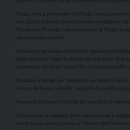
soffrire, ma forse anche consolando con la prese
Stava. Non a protestare da Pilato, non a convince
con Zeloti o Sicari, non a chiedere mediazioni dai
Patriarca o Profeta, non a radunare le Madri in n
ad un onesto occulto.
Nessun programma alternativo, nessuna strategia di
Ignorata come tutte le donne perché prive di poter
Impotenza verticale verso Dio ma responsabilità ori
Neppure energie per intenzioni secondo il cuore d
ricerca della sua volontà, capacità di ascolto dei p
Nessuna forza per l'offerta del sacrificio o risor
Stava come la migliore delle mamme con il miglior
come la più povera presso il Titolare dell'Universo