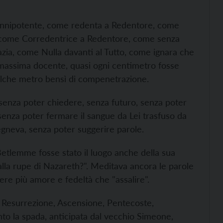
l'Onnipotente, come redenta a Redentore, come
a, come Corredentrice a Redentore, come senza
zia, come Nulla davanti al Tutto, come ignara che
 massima docente, quasi ogni centimetro fosse
ualche metro bensì di compenetrazione.
 senza poter chiedere, senza futuro, senza poter
 senza poter fermare il sangue da Lei trasfuso da
egneva, senza poter suggerire parole.
Betlemme fosse stato il luogo anche della sua
alla rupe di Nazareth?". Meditava ancora le parole
re più amore e fedeltà che "assalire".
la Resurrezione, Ascensione, Pentecoste,
o la spada, anticipata dal vecchio Simeone,