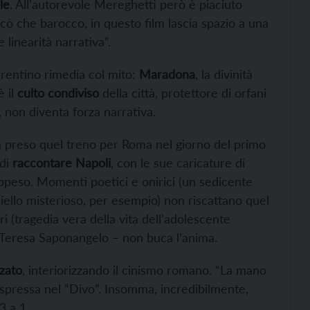
le
. All’autorevole Mereghetti però è piaciuto
cocò che barocco, in questo film lascia spazio a una
 linearità narrativa”.
orrentino rimedia col mito:
Maradona
, la divinità
è il
culto condiviso
della città, protettore di orfani
 non diventa forza narrativa.
Ha preso quel treno per Roma nel giorno del primo
 di
raccontare Napoli
, con le sue caricature di
ppeso. Momenti poetici e onirici (un sedicente
llo misterioso, per esempio) non riscattano quel
i (tragedia vera della vita dell’adolescente
 e Teresa Saponangelo – non buca l’anima.
zato
, interiorizzando il cinismo romano. “La mano
espressa nel “Divo”. Insomma, incredibilmente,
3 a 1.