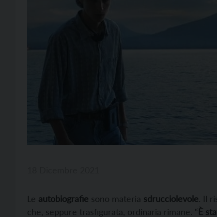
18 Dicembre 2021
Le
autobiografie
sono materia
sdrucciolevole
. Il 
che, seppure trasfigurata, ordinaria rimane. “
È st