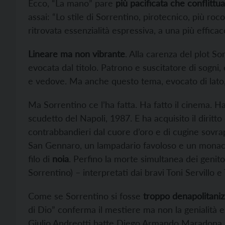
Ecco, “La mano” pare
più pacificata che conflittua
assai: “Lo stile di Sorrentino, pirotecnico, più ro
ritrovata essenzialità espressiva, a una più efficace
Lineare ma non vibrante
. Alla carenza del plot S
evocata dal titolo. Patrono e suscitatore di sogni, 
e vedove. Ma anche questo tema, evocato di lato,
Ma Sorrentino ce l’ha fatta. Ha fatto il cinema. 
scudetto del Napoli, 1987. E ha acquisito il diritto
contrabbandieri dal cuore d’oro e di cugine sovra
San Gennaro, un lampadario favoloso e un monacie
filo di
noia
. Perfino la morte simultanea dei genitor
Sorrentino) – interpretati dai bravi Toni Servillo
Come se Sorrentino si fosse
troppo denapolitaniz
di Dio” conferma il mestiere ma non la genialità 
Giulio Andreotti batte Diego Armando Maradona 