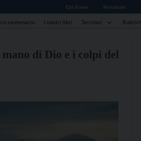
Chi Siamo
Redazione
stro centenario
I nostri libri
Territori
Rubric
mano di Dio e i colpi del