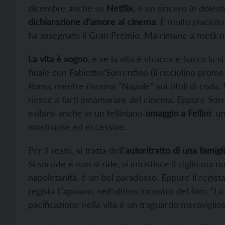
dicembre anche su
Netflix
, è un sincero (e dolent
dichiarazione d’amore al cinema
. È molto piaciuto 
ha assegnato il Gran Premio. Ma rimane a metà nel
La vita è sogno
, e se la vita è stracca e fiacca la
finale con Fabietto/Sorrentino (il ricciolino prom
Roma, mentre risuona “Napulè” sui titoli di coda
riesce a farti innamorare del cinema. Eppure Sorr
esibirsi anche in un felliniano
omaggio a Fellini
: u
mostruose ed eccessive.
Per il resto, si tratta dell’
autoritratto di una famigl
Si sorride e non si ride, si intristisce il ciglio ma 
napoletanità, è un bel paradosso. Eppure il regist
regista Capuano, nell’ultimo incontro del film: “La 
pacificazione nella vita è un traguardo meraviglioso