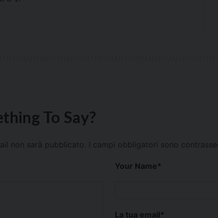
thing To Say?
mail non sarà pubblicato.
I campi obbligatori sono contrass
Your Name
*
La tua email
*