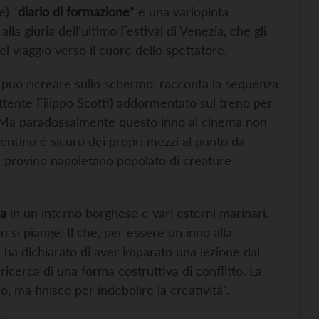
e) “
diario di formazione
” e una variopinta
alla giuria dell’ultimo Festival di Venezia, che gli
 viaggio verso il cuore dello spettatore.
 si può ricreare sullo schermo, racconta la sequenza
ettente Filippo Scotti) addormentato sul treno per
. Ma paradossalmente questo inno al cinema non
entino è sicuro dei propri mezzi al punto da
n provino napoletano popolato di creature
ia
in un interno borghese e vari esterni marinari.
non si piange. Il che, per essere un inno alla
a ha dichiarato di aver imparato una lezione dal
ricerca di una forma costruttiva di conflitto. La
, ma finisce per indebolire la creatività”.