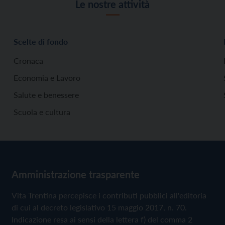
Le nostre attività
Scelte di fondo
Cronaca
Economia e Lavoro
Salute e benessere
Scuola e cultura
Amministrazione trasparente
Vita Trentina percepisce i contributi pubblici all'editoria
di cui al decreto legislativo 15 maggio 2017, n. 70.
Indicazione resa ai sensi della lettera f) del comma 2