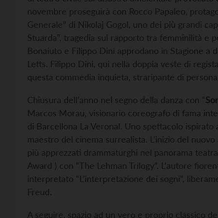
novembre proseguirà con Rocco Papaleo, protagoni
Generale” di Nikolaj Gogol, uno dei più grandi ca
Stuarda”, tragedia sul rapporto tra femminilità e p
Bonaiuto e Filippo Dini approdano in Stagione a
Letts. Filippo Dini, qui nella doppia veste di regist
questa commedia inquieta, straripante di personag
Chiusura dell’anno nel segno della danza con “
So
Marcos Morau, visionario coreografo di fama inte
di Barcellona La Veronal. Uno spettacolo ispirato a
maestro del cinema surrealista. L’inizio del nuovo 
più apprezzati drammaturghi nel panorama teatral
Award ) con “The Lehman Trilogy”. L’autore fiorent
interpretato “L’interpretazione dei sogni”, liberame
Freud.
A seguire, spazio ad un vero e proprio classico de