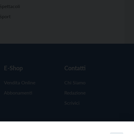
Spettacoli
Sport
E-Shop
Contatti
Vendita Online
Chi Siamo
Abbonamenti
Redazione
Scrivici