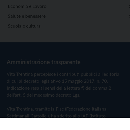
Economia e Lavoro
Salute e benessere
Scuola e cultura
Amministrazione trasparente
Vita Trentina percepisce i contributi pubblici all'editoria
di cui al decreto legislativo 15 maggio 2017, n. 70.
Indicazione resa ai sensi della lettera f) del comma 2
dell'art. 5 del medesimo decreto Lgs.
Vita Trentina, tramite la Fisc (Federazione Italiana
Settimanali Cattolici), ha aderito allo IAP (Istituto
dell'Autodisciplina Pubblicitaria) accettando il Codice di
Autodisciplina della Comunicazione Commerciale