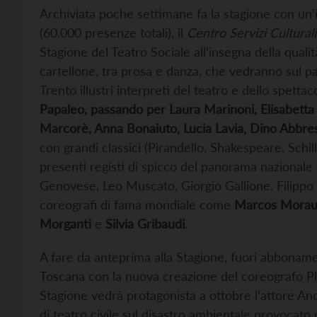
Archiviata poche settimane fa la stagione con un’
(60.000 presenze totali), il
Centro Servizi Culturali
Stagione del Teatro Sociale all’insegna della qualità 
cartellone, tra prosa e danza, che vedranno sul pal
Trento illustri interpreti del teatro e dello spettac
Papaleo, passando per Laura Marinoni, Elisabetta 
Marcorè, Anna Bonaiuto, Lucia Lavia, Dino Abbresc
con grandi classici (Pirandello, Shakespeare, Schil
presenti registi di spicco del panorama nazionale 
Genovese, Leo Muscato, Giorgio Gallione, Filippo
coreografi di fama mondiale come
Marcos Mora
Morganti
e
Silvia Gribaudi
.
A fare da anteprima alla Stagione, fuori abbonamen
Toscana con la nuova creazione del coreografo Ph
Stagione vedrà protagonista a ottobre l’attore An
di teatro civile sul disastro ambientale provocato 