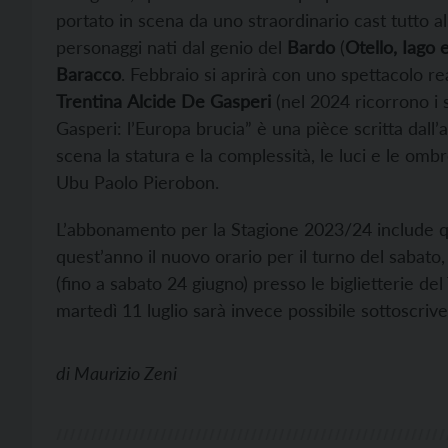
portato in scena da uno straordinario cast tutto a
personaggi nati dal genio del
Bardo
(
Otello, Iago
Baracco
. Febbraio si aprirà con uno spettacolo re
Trentina
Alcide De Gasperi
(nel 2024 ricorrono i s
Gasperi: l’Europa brucia” è una pièce scritta dall
scena la statura e la complessità, le luci e le omb
Ubu Paolo Pierobon.
L’abbonamento per la Stagione 2023/24 include q
quest’anno il nuovo orario per il turno del sabato,
(fino a sabato 24 giugno) presso le biglietterie de
martedì 11 luglio sarà invece possibile sottoscriv
di
Maurizio Zeni