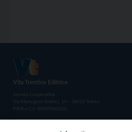
Vita Trentina Editrice
Società Cooperativa
Via Monsignor Endrici, 14 – 38122 Trento
P.IVA e C.F. 00199960220