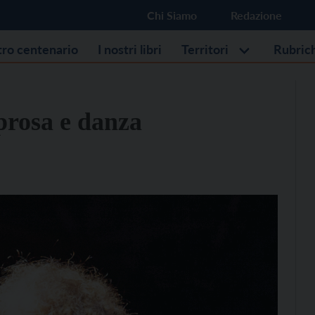
Chi Siamo
Redazione
stro centenario
I nostri libri
Territori
Rubric
 prosa e danza