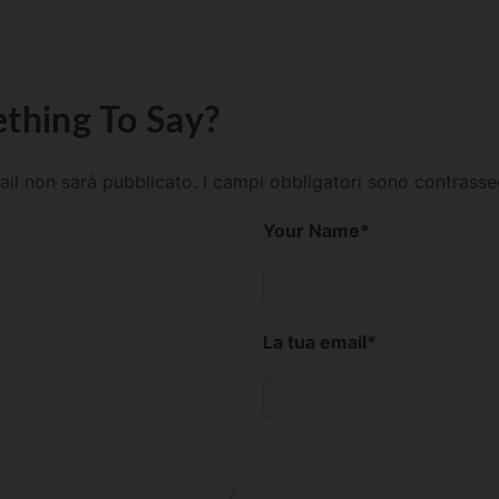
thing To Say?
mail non sarà pubblicato.
I campi obbligatori sono contrass
Your Name
*
La tua email
*