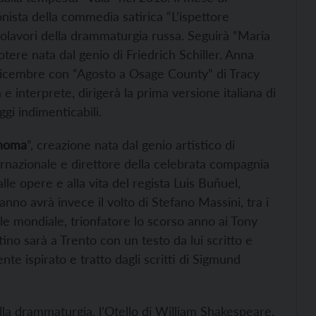
sta della commedia satirica “L’ispettore
polavori della drammaturgia russa. Seguirà “Maria
otere nata dal genio di Friedrich Schiller. Anna
 dicembre con “Agosto a Osage County” di Tracy
a e interprete, dirigerà la prima versione italiana di
gi indimenticabili.
noma
”, creazione nata dal genio artistico di
rnazionale e direttore della celebrata compagnia
lle opere e alla vita del regista Luis Buñuel,
anno avrà invece il volto di Stefano Massini, tra i
e mondiale, trionfatore lo scorso anno ai Tony
ino sarà a Trento con un testo da lui scritto e
nte ispirato e tratto dagli scritti di Sigmund
lla drammaturgia, l’Otello di William Shakespeare,