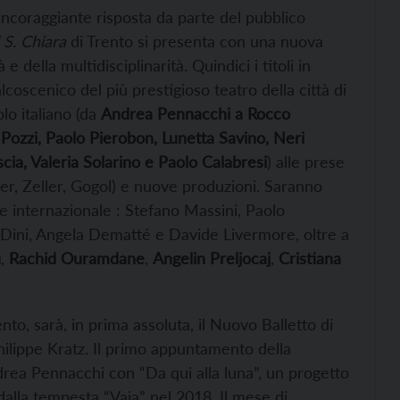
incoraggiante risposta da parte del pubblico
 S. Chiara
di Trento si presenta con una nuova
e della multidisciplinarità. Quindici i titoli in
coscenico del più prestigioso teatro della città di
olo italiano (da
Andrea Pennacchi a Rocco
Pozzi, Paolo Pierobon, Lunetta Savino, Neri
ia, Valeria Solarino e Paolo Calabresi
) alle prese
ler, Zeller, Gogol) e nuove produzioni. Saranno
e internazionale : Stefano Massini, Paolo
 Dini, Angela Dematté e Davide Livermore, oltre a
u
,
Rachid Ouramdane
,
Angelin Preljocaj
,
Cristiana
to, sarà, in prima assoluta, il Nuovo Balletto di
ilippe Kratz. Il primo appuntamento della
drea Pennacchi con “Da qui alla luna”, un progetto
dalla tempesta “Vaia” nel 2018. Il mese di