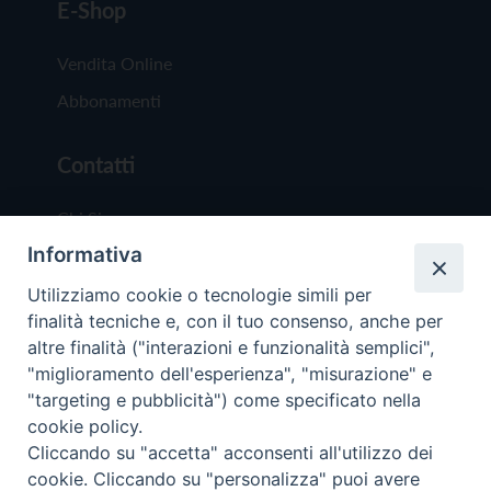
E-Shop
Vendita Online
Abbonamenti
Contatti
Chi Siamo
Informativa
Redazione
Scrivici
Utilizziamo cookie o tecnologie simili per
finalità tecniche e, con il tuo consenso, anche per
altre finalità ("interazioni e funzionalità semplici",
"miglioramento dell'esperienza", "misurazione" e
"targeting e pubblicità") come specificato nella
cookie policy.
Copyright © 2019 - Tutti i diritti riservati - Vit
Cliccando su "accetta" acconsenti all'utilizzo dei
Trentina Editrice
cookie. Cliccando su "personalizza" puoi avere