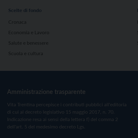
Scelte di fondo
Cronaca
Economia e Lavoro
Salute e benessere
Scuola e cultura
Amministrazione trasparente
Vita Trentina percepisce i contributi pubblici all'editoria
di cui al decreto legislativo 15 maggio 2017, n. 70.
Indicazione resa ai sensi della lettera f) del comma 2
dell'art. 5 del medesimo decreto Lgs.