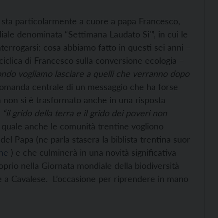
o sta particolarmente a cuore a papa Francesco,
ale denominata “Settimana Laudato Si'”, in cui le
terrogarsi: cosa abbiamo fatto in questi sei anni –
enciclica di Francesco sulla conversione ecologia –
ndo vogliamo lasciare a quelli che verranno dopo
domanda centrale di un messaggio che ha forse
a non si è trasformato anche in una risposta
“il grido della terra e il grido dei poveri non
 quale anche le comunità trentine vogliono
del Papa (ne parla stasera la biblista trentina suor
ine
) e che culminerà in una novità significativa
prio nella Giornata mondiale della biodiversità
e a Cavalese. L’occasione per riprendere in mano