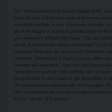
Fra i tanti anniversari di questo maggio 2021, un
tanto da aver indetto una sorta di kermesse mondi
comunità cristiane (e non solo) sono chiamate a in
già, il 24 maggio si ricorda la pubblicazione dell’
per rispondere all’invito del Papa: “
Che tipo di mo
di noi, ai bambini che stanno crescendo?”
era la 
rilanciato l’impegno dei governi per l’ambiente m
condivisa. Nonostante il Papa scrivesse allora che
possono più aspettare”.
Sarà una Settimana nella
riprendere in mano le radici bibliche del richiamo 
Elena Bosetti in una relazione
già disponibile on l
che presenteremo giovedì sulle nostre pagine. Pro
che sarà sottolineata con un convegno provincial
il testo “verde” di Francesco.