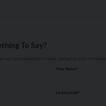
thing To Say?
mail non sarà pubblicato.
I campi obbligatori sono contrass
Your Name
*
La tua email
*