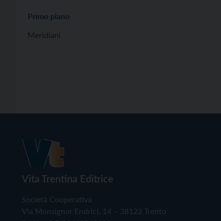
Primo piano
Meridiani
Vita Trentina Editrice
Società Cooperativa
Via Monsignor Endrici, 14 – 38122 Trento