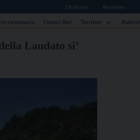
Chi Siamo
Redazione
stro centenario
I nostri libri
Territori
Rubric
 della Laudato si’