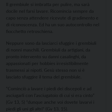
Il grembiule si imbratta per pulire, ma sarà
docile nel farsi lavare. Ricomincia sempre da
capo senza attendere ricevute di gradimento e
di riconoscenza. Ed ha un suo autocontrollo nel
fiocchetto retroschiena.
Neppure sono da lasciarci sfuggire i grembiuli
di nonni maschili. Grembiuli da artigiani, da
pronto intervento su danni casalinghi, da
appassionati per hobbies irresistibilmente
trasmessi ai nipoti. Gesù stesso non si è
lasciato sfuggire il tema del grembiule.
“Cominciò a lavare i piedi dei discepoli e ad
asciugarli con l’asciugatoio di cui si era cinto”
(Gv 13, 5) “dunque anche voi dovete lavarvi i
piedi gli uni gli altri” (Gv 13, 15).