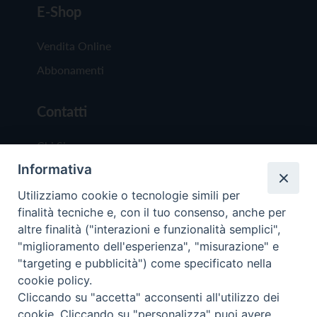
E-Shop
Vendita Online
Abbonamenti
Contatti
Chi Siamo
Informativa
Redazione
Scrivici
Utilizziamo cookie o tecnologie simili per
finalità tecniche e, con il tuo consenso, anche per
altre finalità ("interazioni e funzionalità semplici",
"miglioramento dell'esperienza", "misurazione" e
"targeting e pubblicità") come specificato nella
cookie policy.
Copyright © 2019 - Tutti i diritti riservati - Vit
Cliccando su "accetta" acconsenti all'utilizzo dei
Trentina Editrice
cookie. Cliccando su "personalizza" puoi avere