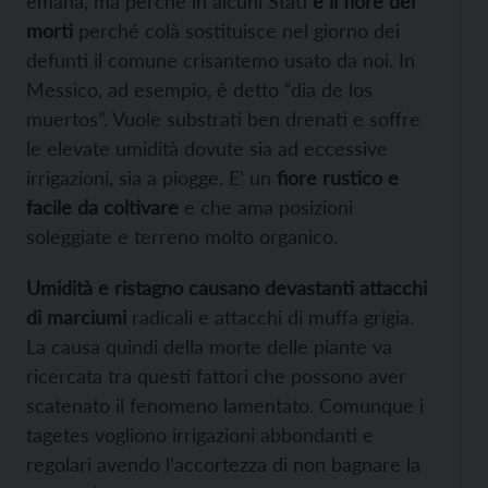
emana, ma perché in alcuni Stati
è il fiore dei
morti
perché colà sostituisce nel giorno dei
defunti il comune crisantemo usato da noi. In
Messico, ad esempio, è detto “dia de los
muertos”. Vuole substrati ben drenati e soffre
le elevate umidità dovute sia ad eccessive
irrigazioni, sia a piogge. E’ un
fiore rustico e
facile da coltivare
e che ama posizioni
soleggiate e terreno molto organico.
Umidità e ristagno causano devastanti attacchi
di marciumi
radicali e attacchi di muffa grigia.
La causa quindi della morte delle piante va
ricercata tra questi fattori che possono aver
scatenato il fenomeno lamentato. Comunque i
tagetes vogliono irrigazioni abbondanti e
regolari avendo l’accortezza di non bagnare la