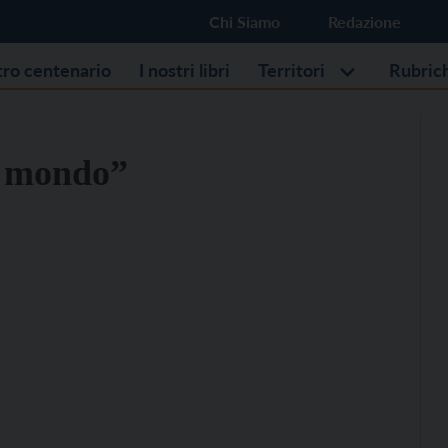
Chi Siamo
Redazione
stro centenario
I nostri libri
Territori
Rubric
el mondo”