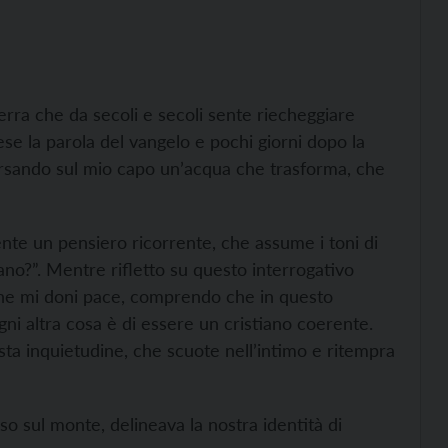
rra che da secoli e secoli sente riecheggiare
ese la parola del vangelo e pochi giorni dopo la
ersando sul mio capo un’acqua che trasforma, che
nte un pensiero ricorrente, che assume i toni di
no?”. Mentre rifletto su questo interrogativo
che mi doni pace, comprendo che in questo
ni altra cosa è di essere un cristiano coerente.
ta inquietudine, che scuote nell’intimo e ritempra
so sul monte, delineava la nostra identità di