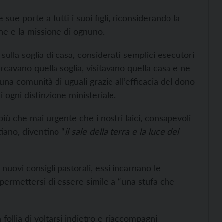
 sue porte a tutti i suoi figli, riconsiderando la
one e la missione di ognuno.
ra sulla soglia di casa, considerati semplici esecutori
arcavano quella soglia, visitavano quella casa e ne
na comunità di uguali grazie all’efficacia del dono
i ogni distinzione ministeriale.
iù che mai urgente che i nostri laici, consapevoli
tiano, diventino “
il sale della terra e la luce del
nuovi consigli pastorali, essi incarnano le
permettersi di essere simile a “una stufa che
follia di voltarsi indietro e riaccompagni