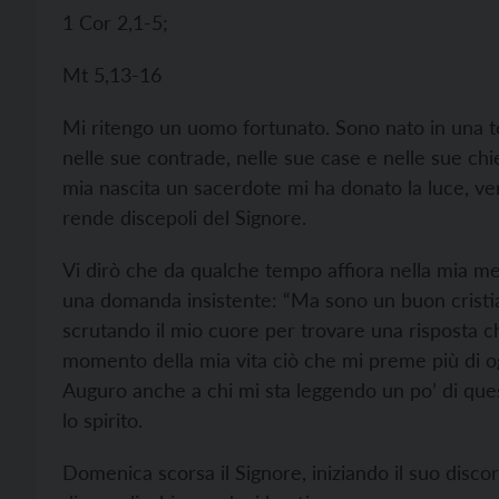
1 Cor 2,1-5;
Mt 5,13-16
Mi ritengo un uomo fortunato. Sono nato in una te
nelle sue contrade, nelle sue case e nelle sue chi
mia nascita un sacerdote mi ha donato la luce, v
rende discepoli del Signore.
Vi dirò che da qualche tempo affiora nella mia me
una domanda insistente: “Ma sono un buon cristia
scrutando il mio cuore per trovare una risposta 
momento della mia vita ciò che mi preme più di og
Auguro anche a chi mi sta leggendo un po’ di ques
lo spirito.
Domenica scorsa il Signore, iniziando il suo discor