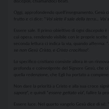
discepoli, chiamandoci beati.
Oggi, approfondendo quell’insegnamento, Gesù ci 
frutto e ci dice: “
Voi siete il sale della terra… Voi
Essere sale. Il primo obiettivo di ogni discepolo è
cui opera, rendendo visibile con le proprie scelte 
seconda lettura ci indica la via, quando afferma: “
se non Gesù Cristo, e Cristo crocifisso
”.
Lo specifico cristiano consiste allora in un rinno
profonda e coinvolgente del Signore Gesù, che ci 
quella redenzione, che Egli ha portato a compiment
Non dare la priorità a Cristo e alla sua croce sign
sapore
”, e quindi “
essere gettato via
”, fallire la p
Essere luce. Nel quarto vangelo Gesù dice di sé: 