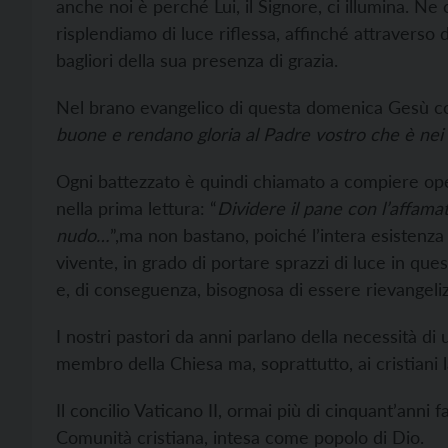
anche noi è perché Lui, il Signore, ci illumina. N
risplendiamo di luce riflessa, affinché attraverso 
bagliori della sua presenza di grazia.
Nel brano evangelico di questa domenica Gesù co
buone e rendano gloria al Padre vostro che è nei c
Ogni battezzato è quindi chiamato a compiere oper
nella prima lettura: “
Dividere il pane con l’affamat
nudo…
”,ma non bastano, poiché l’intera esistenz
vivente, in grado di portare sprazzi di luce in ques
e, di conseguenza, bisognosa di essere rievangeliz
I nostri pastori da anni parlano della necessità di
membro della Chiesa ma, soprattutto, ai cristiani la
Il concilio Vaticano II, ormai più di cinquant’anni 
Comunità cristiana, intesa come popolo di Dio.