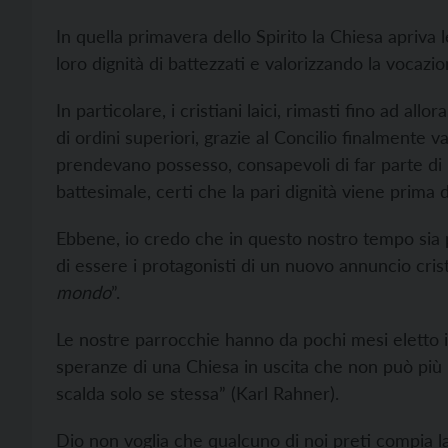
In quella primavera dello Spirito la Chiesa apriva le
loro dignità di battezzati e valorizzando la vocazi
In particolare, i cristiani laici, rimasti fino ad allo
di ordini superiori, grazie al Concilio finalmente v
prendevano possesso, consapevoli di far parte di u
battesimale, certi che la pari dignità viene prima d
Ebbene, io credo che in questo nostro tempo sia p
di essere i protagonisti di un nuovo annuncio cris
mondo
”.
Le nostre parrocchie hanno da pochi mesi eletto i 
speranze di una Chiesa in uscita che non può più 
scalda solo se stessa” (Karl Rahner).
Dio non voglia che qualcuno di noi preti compia la 