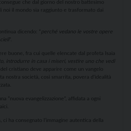
e consegue che dal giorno del nostro battesimo
di noi il mondo sia raggiunto e trasformato dai
ntinua dicendo: “
perché vedano le vostre opere
ieli
”.
e buone, fra cui quelle elencate dal profeta Isaia
o, introdurre in casa i miseri, vestire uno che vedi
a del cristiano deve apparire come un vangelo
ta nostra società, così smarrita, povera d’idealità
zata.
 una “nuova evangelizzazione”, affidata a ogni
ici.
fa, ci ha consegnato l’immagine autentica della