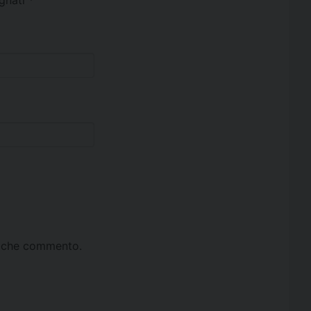
egnati
*
ta che commento.