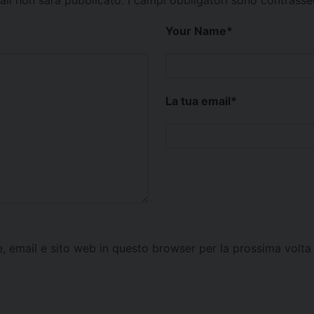
mail non sarà pubblicato.
I campi obbligatori sono contrass
Your Name
*
La tua email
*
e, email e sito web in questo browser per la prossima vol