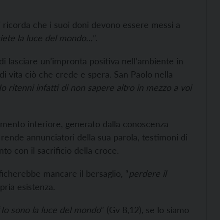
ricorda che i suoi doni devono essere messi a
 siete la luce del mondo…
”.
 di lasciare un’impronta positiva nell’ambiente in
di vita ciò che crede e spera. San Paolo nella
Io ritenni infatti di non sapere altro in mezzo a voi
vamento interiore, generato dalla conoscenza
rende annunciatori della sua parola, testimoni di
o con il sacrificio della croce.
ificherebbe mancare il bersaglio, “
perdere il
ropria esistenza.
“
Io sono la luce del mondo
” (Gv 8,12), se lo siamo