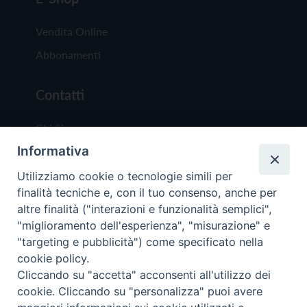
Vendita Online
Abbonamenti
Contatti
Chi Siamo
Informativa
Redazione
Scrivici
Utilizziamo cookie o tecnologie simili per
finalità tecniche e, con il tuo consenso, anche per
altre finalità ("interazioni e funzionalità semplici",
"miglioramento dell'esperienza", "misurazione" e
"targeting e pubblicità") come specificato nella
cookie policy.
Copyright © 2019 - Tutti i diritti riservati - Vit
Cliccando su "accetta" acconsenti all'utilizzo dei
Trentina Editrice
cookie. Cliccando su "personalizza" puoi avere