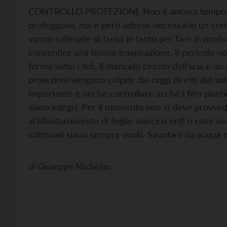
CONTROLLO PROTEZIONI. Non è ancora tempo di lib
proteggono, ma è però adesso necessario un control
vanno sollevate di tanto in tanto per fare in modo c
consentire una buona traspirazione. Il pericolo no
forma sotto i teli. Il mancato circolo dell’aria è u
protezioni vengono colpite dai raggi diretti del so
Importante è anche controllare acché i film plastic
siano integri. Per il momento non si deve provv
al’allontanamento di foglie marcescenti o rami sec
sottovasi siano sempre vuoti. Svuotarli da acqua d
di
Giuseppe Michelon