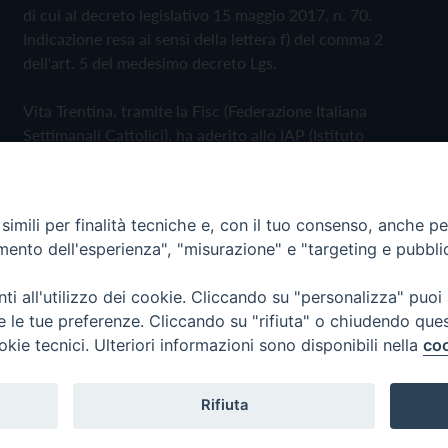
di cui al decreto legislativo 15 maggio 2017, n. 70.
Indicazione resa ai sensi della lettera f) del comma 2
dell'art. 5 del medesimo decreto Lgs.
Vita Trentina, tramite la Fisc (Federazione Italiana
Settimanali Cattolici), ha aderito allo IAP (Istituto
dell'Autodisciplina Pubblicitaria) accettando il Codice di
Autodisciplina della Comunicazione Commerciale
imili per finalità tecniche e, con il tuo consenso, anche per 
Privacy Policy
Cookie Policy
amento dell'esperienza", "misurazione" e "targeting e pubbli
i all'utilizzo dei cookie. Cliccando su "personalizza" puoi
 Trentina Editrice
re le tue preferenze. Cliccando su "rifiuta" o chiudendo que
okie tecnici. Ulteriori informazioni sono disponibili nella
coo
Rifiuta