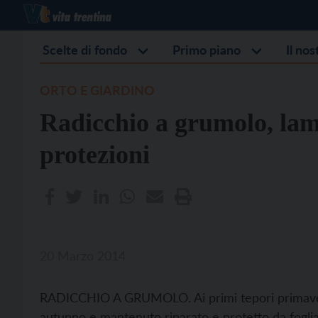
Scelte di fondo
Primo piano
Il no
ORTO E GIARDINO
Radicchio a grumolo, lamp
protezioni
20 Marzo 2014
RADICCHIO A GRUMOLO. Ai primi tepori primaveril
autunno e mantenuto riparato e protetto da foglia