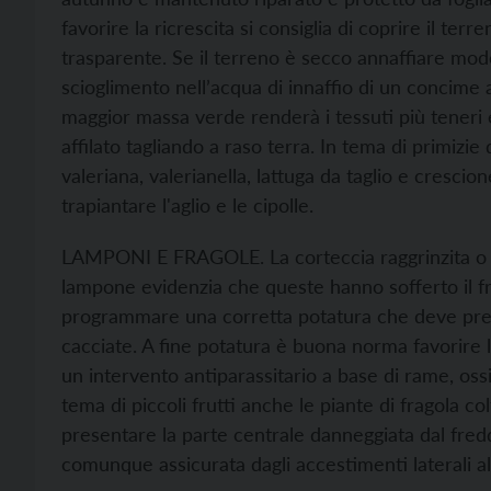
favorire la ricrescita si consiglia di coprire il terr
trasparente. Se il terreno è secco annaffiare mod
scioglimento nell’acqua di innaffio di un concime
maggior massa verde renderà i tessuti più teneri e
affilato tagliando a raso terra. In tema di primizie
valeriana, valerianella, lattuga da taglio e cresci
trapiantare l'aglio e le cipolle.
LAMPONI E FRAGOLE. La corteccia raggrinzita o ar
lampone evidenzia che queste hanno sofferto il fre
programmare una corretta potatura che deve pre
cacciate. A fine potatura è buona norma favorire l
un intervento antiparassitario a base di rame, ossi
tema di piccoli frutti anche le piante di fragola c
presentare la parte centrale danneggiata dal fre
comunque assicurata dagli accestimenti laterali al