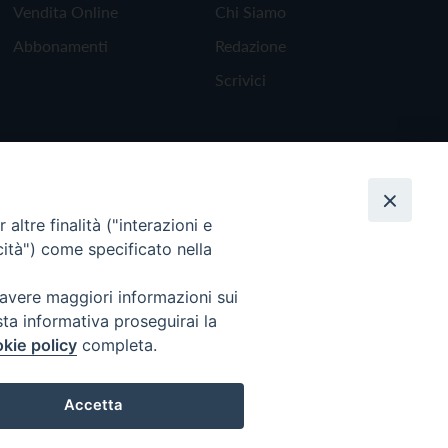
Vendita Online
Chi Siamo
Abbonamenti
Redazione
Scrivici
altre finalità ("interazioni e
cità") come specificato nella
 avere maggiori informazioni sui
sta informativa proseguirai la
kie policy
completa.
Torna all'inizio
Accetta