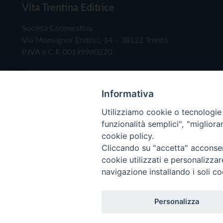
Vita Trentina Editrice
Società Cooperativa
Via Monsignor Endrici, 14 – 38122 Trento
P.IVA e C.F. 00199960220
Informativa
Utilizziamo cookie o tecnologie s
funzionalità semplici", "miglior
cookie policy.
Cliccando su "accetta" acconsent
Copyright © 2019 - Tutti i diritti riservati - Vita
cookie utilizzati e personalizza
navigazione installando i soli co
Privacy Policy
Personalizza