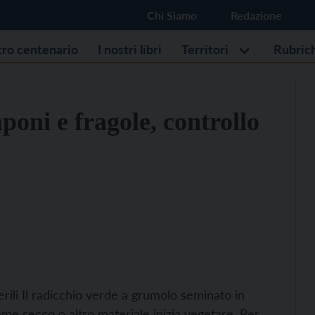
Chi Siamo
Redazione
stro centenario
I nostri libri
Territori
Rubric
oni e fragole, controllo
i Il radicchio verde a grumolo seminato in
me secco o altro materiale inizia vegetare. Per