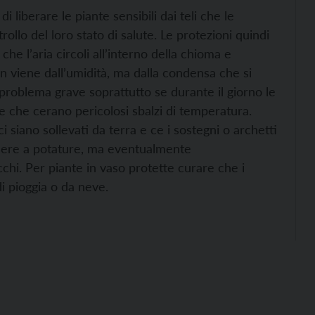
erare le piante sensibili dai teli che le
lo del loro stato di salute. Le protezioni quindi
he l’aria circoli all’interno della chioma e
n viene dall’umidità, ma dalla condensa che si
n problema grave soprattutto se durante il giorno le
le che cerano pericolosi sbalzi di temperatura.
i siano sollevati da terra e ce i sostegni o archetti
edere a potature, ma eventualmente
chi. Per piante in vaso protette curare che i
i pioggia o da neve.