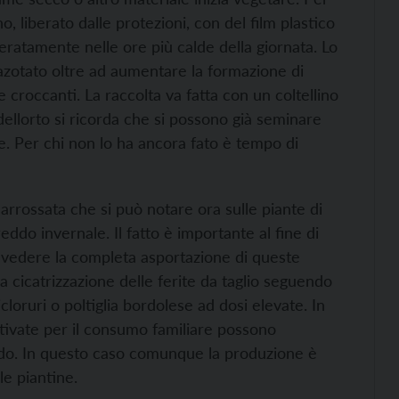
eno, liberato dalle protezioni, con del film plastico
eratamente nelle ore più calde della giornata. Lo
 azotato oltre ad aumentare la formazione di
 croccanti. La raccolta va fatta con un coltellino
 dellorto si ricorda che si possono già seminare
one. Per chi non lo ha ancora fato è tempo di
rossata che si può notare ora sulle piante di
ddo invernale. Il fatto è importante al fine di
vedere la completa asportazione di queste
a cicatrizzazione delle ferite da taglio seguendo
cloruri o poltiglia bordolese ad dosi elevate. In
oltivate per il consumo familiare possono
ddo. In questo caso comunque la produzione è
le piantine.