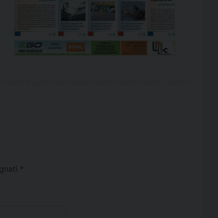
egnati
*