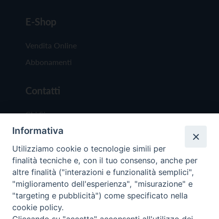
E-Shop
Vendita Online
Abbonamenti
Contatti
Chi Siamo
Informativa
Redazione
Scrivici
Utilizziamo cookie o tecnologie simili per
finalità tecniche e, con il tuo consenso, anche per
altre finalità ("interazioni e funzionalità semplici",
"miglioramento dell'esperienza", "misurazione" e
"targeting e pubblicità") come specificato nella
cookie policy.
Copyright © 2019 - Tutti i diritti riservati - Vit