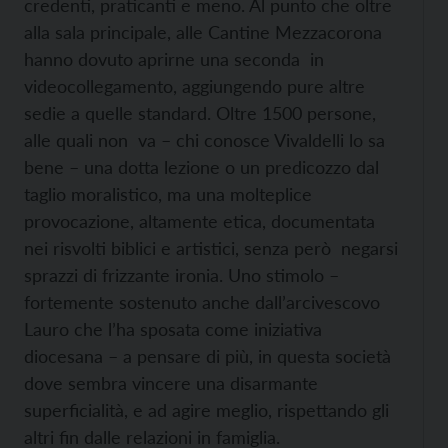
credenti, praticanti e meno. Al punto che oltre
alla sala principale, alle Cantine Mezzacorona
hanno dovuto aprirne una seconda in
videocollegamento, aggiungendo pure altre
sedie a quelle standard. Oltre 1500 persone,
alle quali non va – chi conosce Vivaldelli lo sa
bene – una dotta lezione o un predicozzo dal
taglio moralistico, ma una molteplice
provocazione, altamente etica, documentata
nei risvolti biblici e artistici, senza però negarsi
sprazzi di frizzante ironia. Uno stimolo –
fortemente sostenuto anche dall’arcivescovo
Lauro che l’ha sposata come iniziativa
diocesana – a pensare di più, in questa società
dove sembra vincere una disarmante
superficialità, e ad agire meglio, rispettando gli
altri fin dalle relazioni in famiglia.