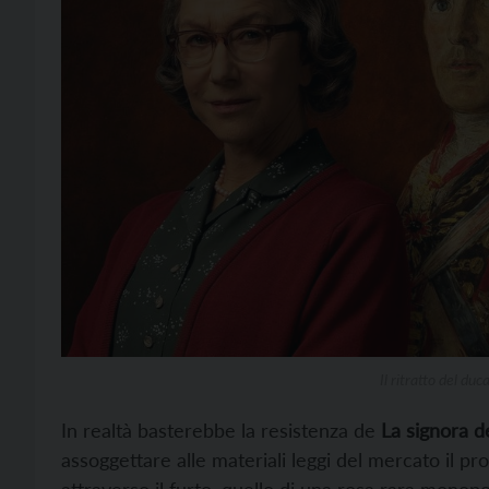
Il ritratto del du
In realtà basterebbe la resistenza de
La signora d
assoggettare alle materiali leggi del mercato il pr
attraverso il furto, quello di una rosa rara monop