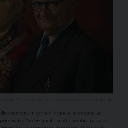
ca di Roger Michell, una rivisitazione di Robin Hood imperfetta ma vitale
elle rose
che, in terra di Francia, si oppone ad
oprio vivaio. Anche qui il riscatto sembra passare
olizzata da un coltivatore-mercante. Si scoprirà