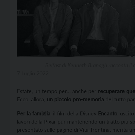
Belfast di Kenneth Branagh racconta il 
7 Luglio 2022
Estate, un tempo per… anche per
recuperare quel
Ecco, allora,
un piccolo pro-memoria
del tutto par
Per la famiglia
, il film della Disney
Encanto
, uscito
lavori della Pixar pur mantenendo un tratto più s
presentato sulle pagine di Vita Trentina, merita u