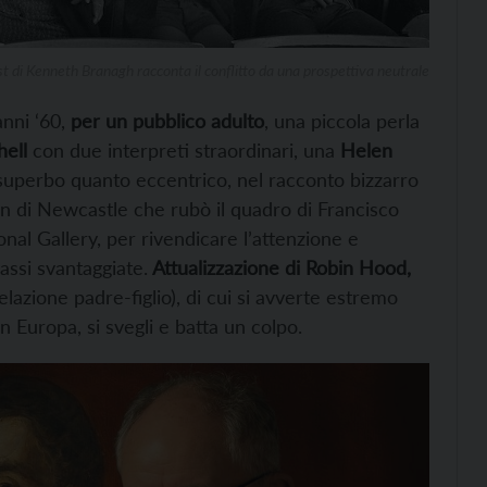
st di Kenneth Branagh racconta il conflitto da una prospettiva neutrale
anni ‘60,
per un pubblico adulto
, una piccola perla
hell
con due interpreti straordinari, una
Helen
uperbo quanto eccentrico, nel racconto bizzarro
n di Newcastle che rubò il quadro di Francisco
onal Gallery, per rivendicare l’attenzione e
ssi svantaggiate.
Attualizzazione di Robin Hood,
lazione padre-figlio), di cui si avverte estremo
Europa, si svegli e batta un colpo.