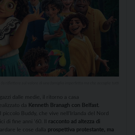
fa riflettere sul valore di una famiglia imperfetta ma che accoglie tutti
azzi dalle medie, il ritorno a casa
ealizzato da
Kenneth Branagh con Belfast
.
l piccolo Buddy, che vive nell’Irlanda del Nord
ci di fine anni ‘60. Il
racconto ad altezza di
ardare le cose dalla
prospettiva protestante, ma