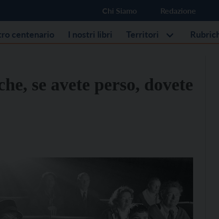
Chi Siamo
Redazione
stro centenario
I nostri libri
Territori
Rubric
 che, se avete perso, dovete