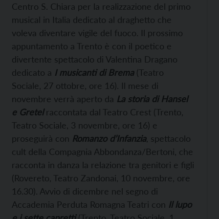
Centro S. Chiara per la realizzazione del primo
musical in Italia dedicato al draghetto che
voleva diventare vigile del fuoco. Il prossimo
appuntamento a Trento è con il poetico e
divertente spettacolo di Valentina Dragano
dedicato a
I musicanti di Brema
(Teatro
Sociale, 27 ottobre, ore 16). Il mese di
novembre verrà aperto da
La storia di Hansel
e Gretel
raccontata dal Teatro Crest (Trento,
Teatro Sociale, 3 novembre, ore 16) e
proseguirà con
Romanzo d’Infanzia
, spettacolo
cult della Compagnia Abbondanza/Bertoni, che
racconta in danza la relazione tra genitori e figli
(Rovereto, Teatro Zandonai, 10 novembre, ore
16.30). Avvio di dicembre nel segno di
Accademia Perduta Romagna Teatri con
Il lupo
e i sette capretti
(Trento, Teatro Sociale, 1