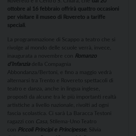
Rovereto e il Centro S. Chiara, che
dal 20
ottobre al 16 febbraio offrirà quattro occasioni
per visitare il museo di Rovereto a tariffe
speciali
.
La programmazione di Scappo a teatro che si
rivolge al mondo delle scuole verrà, invece,
inaugurata a novembre con
Romanzo
d’Infanzia
della Compagnia
Abbondanza/Bertoni, e fino a maggio vedrà
alternarsi tra Trento e Rovereto spettacoli di
teatro e danza, anche in lingua inglese,
proposti da alcune tra le più importanti realtà
artistiche a livello nazionale, rivolti ad ogni
fascia scolastica. Ci sarà La Baracca Testoni
ragazzi con
Casa
, Stilema-Uno Teatro
con
Piccoli Principi e Principesse
, Silvia