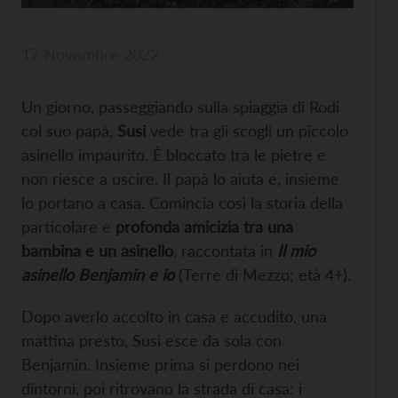
17 Novembre 2022
Un giorno, passeggiando sulla spiaggia di Rodi
col suo papà,
Susi
vede tra gli scogli un piccolo
asinello impaurito. È bloccato tra le pietre e
non riesce a uscire. Il papà lo aiuta e, insieme
lo portano a casa. Comincia così la storia della
particolare e
profonda amicizia tra una
bambina e un asinello
, raccontata in
Il mio
asinello Benjamin e io
(Terre di Mezzo; età 4+).
Dopo averlo accolto in casa e accudito, una
mattina presto, Susi esce da sola con
Benjamin. Insieme prima si perdono nei
dintorni, poi ritrovano la strada di casa: i