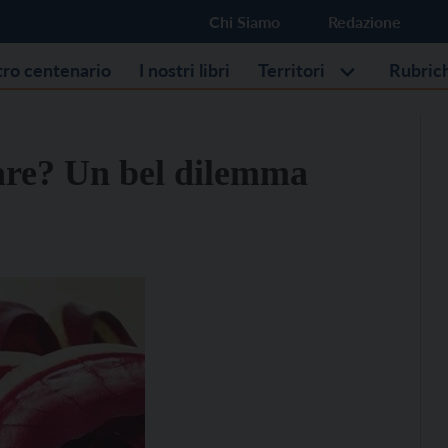
Chi Siamo
Redazione
stro centenario
I nostri libri
Territori
Rubric
are? Un bel dilemma