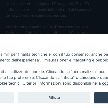
di cui al decreto legislativo 15 maggio 2017, n. 70.
Indicazione resa ai sensi della lettera f) del comma 2
dell'art. 5 del medesimo decreto Lgs.
Vita Trentina, tramite la Fisc (Federazione Italiana
Settimanali Cattolici), ha aderito allo IAP (Istituto
dell'Autodisciplina Pubblicitaria) accettando il Codice di
Autodisciplina della Comunicazione Commerciale
imili per finalità tecniche e, con il tuo consenso, anche per 
Privacy Policy
Cookie Policy
amento dell'esperienza", "misurazione" e "targeting e pubbli
i all'utilizzo dei cookie. Cliccando su "personalizza" puoi
 Trentina Editrice
re le tue preferenze. Cliccando su "rifiuta" o chiudendo que
okie tecnici. Ulteriori informazioni sono disponibili nella
coo
Rifiuta