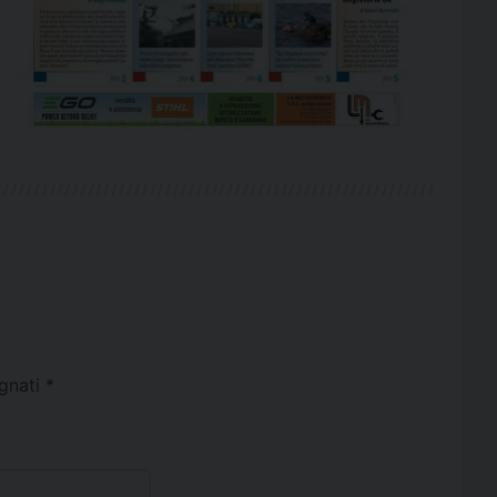
egnati
*