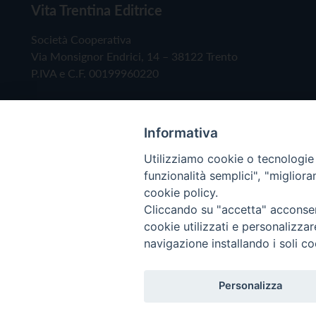
Vita Trentina Editrice
Società Cooperativa
Via Monsignor Endrici, 14 – 38122 Trento
P.IVA e C.F. 00199960220
Informativa
Utilizziamo cookie o tecnologie s
funzionalità semplici", "miglior
cookie policy.
Cliccando su "accetta" acconsent
Copyright © 2019 - Tutti i diritti riservati - Vita
cookie utilizzati e personalizza
navigazione installando i soli co
Privacy Policy
Personalizza