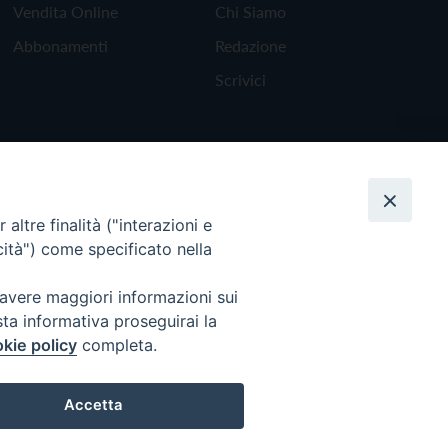
Vendita Online
Chi Siamo
Abbonamenti
Redazione
Scrivici
altre finalità ("interazioni e
cità") come specificato nella
 avere maggiori informazioni sui
sta informativa proseguirai la
kie policy
completa.
Torna all'inizio
Accetta