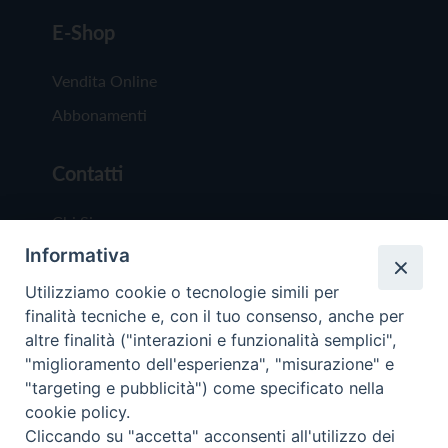
E-Shop
Vendita Online
Abbonamenti
Contatti
Chi Siamo
Informativa
Redazione
Scrivici
Utilizziamo cookie o tecnologie simili per
finalità tecniche e, con il tuo consenso, anche per
altre finalità ("interazioni e funzionalità semplici",
"miglioramento dell'esperienza", "misurazione" e
"targeting e pubblicità") come specificato nella
cookie policy.
Copyright © 2019 - Tutti i diritti riservati - Vit
Cliccando su "accetta" acconsenti all'utilizzo dei
Trentina Editrice