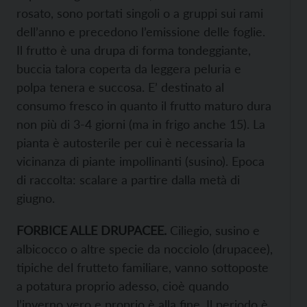
rosato, sono portati singoli o a gruppi sui rami
dell’anno e precedono l’emissione delle foglie.
Il frutto è una drupa di forma tondeggiante,
buccia talora coperta da leggera peluria e
polpa tenera e succosa. E’ destinato al
consumo fresco in quanto il frutto maturo dura
non più di 3-4 giorni (ma in frigo anche 15). La
pianta è autosterile per cui è necessaria la
vicinanza di piante impollinanti (susino). Epoca
di raccolta: scalare a partire dalla metà di
giugno.
FORBICE ALLE DRUPACEE.
Ciliegio, susino e
albicocco o altre specie da nocciolo (drupacee),
tipiche del frutteto familiare, vanno sottoposte
a potatura proprio adesso, cioè quando
l’inverno vero e proprio è alla fine. Il periodo è