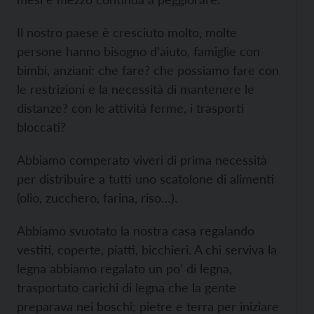
Il nostro paese è cresciuto molto, molte
persone hanno bisogno d’aiuto, famiglie con
bimbi, anziani: che fare? che possiamo fare con
le restrizioni e la necessità di mantenere le
distanze? con le attività ferme, i trasporti
bloccati?
Abbiamo comperato viveri di prima necessità
per distribuire a tutti uno scatolone di alimenti
(olio, zucchero, farina, riso…).
Abbiamo svuotato la nostra casa regalando
vestiti, coperte, piatti, bicchieri. A chi serviva la
legna abbiamo regalato un po’ di legna,
trasportato carichi di legna che la gente
preparava nei boschi; pietre e terra per iniziare