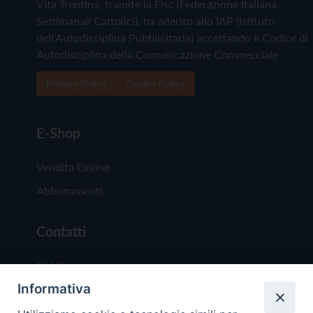
Vita Trentina, tramite la Fisc (Federazione Italiana
Settimanali Cattolici), ha aderito allo IAP (Istituto
dell'Autodisciplina Pubblicitaria) accettando il Codice di
Autodisciplina della Comunicazione Commerciale
Privacy Policy
Cookie Policy
E-Shop
Vendita Online
Abbonamenti
Contatti
Chi Siamo
Informativa
Redazione
Scrivici