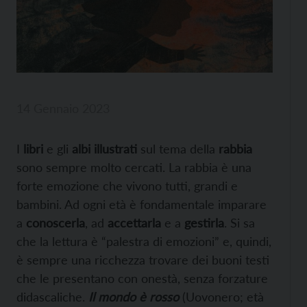
14 Gennaio 2023
I
libri
e gli
albi illustrati
sul tema della
rabbia
sono sempre molto cercati. La rabbia è una
forte emozione che vivono tutti, grandi e
bambini. Ad ogni età è fondamentale imparare
a
conoscerla
, ad
accettarla
e a
gestirla
. Si sa
che la lettura è “palestra di emozioni” e, quindi,
è sempre una ricchezza trovare dei buoni testi
che le presentano con onestà, senza forzature
didascaliche.
Il mondo è rosso
(Uovonero; età