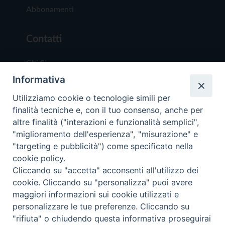
Abbonamenti
Contatti
Chi Siamo
Informativa
Redazione
Scrivici
Utilizziamo cookie o tecnologie simili per
finalità tecniche e, con il tuo consenso, anche per
altre finalità ("interazioni e funzionalità semplici",
"miglioramento dell'esperienza", "misurazione" e
"targeting e pubblicità") come specificato nella
cookie policy.
Copyright © 2019 - Tutti i diritti riservati - Vit
Cliccando su "accetta" acconsenti all'utilizzo dei
Trentina Editrice
cookie. Cliccando su "personalizza" puoi avere
maggiori informazioni sui cookie utilizzati e
Privacy Policy
personalizzare le tue preferenze. Cliccando su
Torna all'inizi
"rifiuta" o chiudendo questa informativa proseguirai