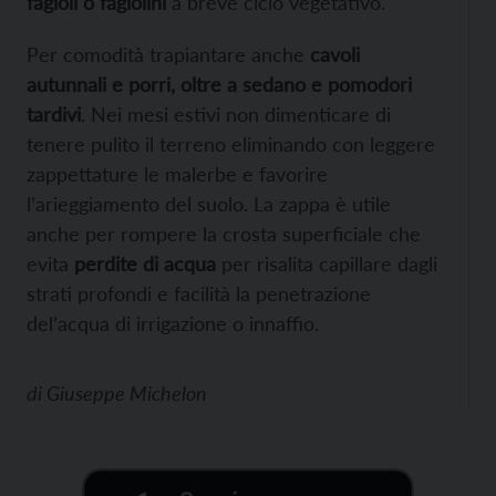
fagioli o fagiolini
a breve ciclo vegetativo.
Per comodità trapiantare anche
cavoli
autunnali e porri, oltre a sedano e pomodori
tardivi
. Nei mesi estivi non dimenticare di
tenere pulito il terreno eliminando con leggere
zappettature le malerbe e favorire
l’arieggiamento del suolo. La zappa è utile
anche per rompere la crosta superficiale che
evita
perdite di acqua
per risalita capillare dagli
strati profondi e facilità la penetrazione
del’acqua di irrigazione o innaffio.
di
Giuseppe Michelon