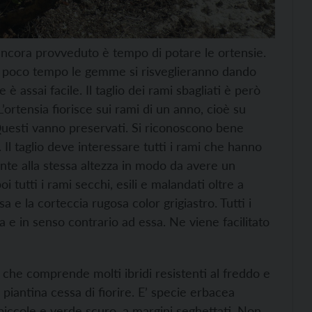
ancora provveduto è tempo di potare le ortensie.
 di poco tempo le gemme si risveglieranno dando
è assai facile. Il taglio dei rami sbagliati è però
’ortensia fiorisce sui rami di un anno, cioè su
. Questi vanno preservati. Si riconoscono bene
 taglio deve interessare tutti i rami che hanno
te alla stessa altezza in modo da avere un
tutti i rami secchi, esili e malandati oltre a
a e la corteccia rugosa color grigiastro. Tutti i
 e in senso contrario ad essa. Ne viene facilitato
ro che comprende molti ibridi resistenti al freddo e
a piantina cessa di fiorire. E’ specie erbacea
e piccole e verde scuro, a margini seghettati. Non