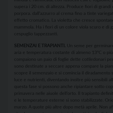
supera i 20 cm. di altezza. Produce fiori di grandi d
porpora. dall’azzurro al crema fino a tinte varieg
effetto cromatico. La violetta che cresce spontan
mammola. Ha i fiori di un colore viola scuro e di 
cespuglio tappezzanti.
SEMENZAI E TRAPIANTI.
Un seme per germinare 
aria e temperatura costante di almeno 13°C o pi
compaiono un paio di foglie dette cotiledonari pe
sono destinate a seccare appena compare la pianti
scopre il semenzaio e si comincia il diradamento 
luce e nutrienti, diventando inoltre più sensibili a
questa fase si possono anche ripiantare sotto coper
primavera nelle aiuole dell’orto. Il trapianto defin
e le temperature esterne si sono stabilizzate. Ori
marzo. A quote più altre dopo metà aprile. Non aff