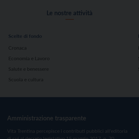
Le nostre attività
Scelte di fondo
Cronaca
Economia e Lavoro
Salute e benessere
Scuola e cultura
Amministrazione trasparente
Vita Trentina percepisce i contributi pubblici all'editoria
di cui al decreto legislativo 15 maggio 2017, n. 70.