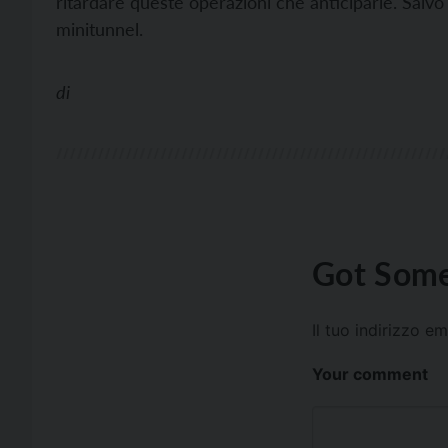
ritardare queste operazioni che anticiparle. Salvo
minitunnel.
di
Got Some
Il tuo indirizzo e
Your comment