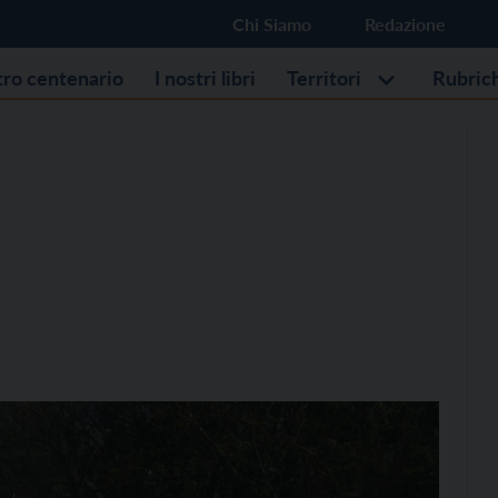
Chi Siamo
Redazione
stro centenario
I nostri libri
Territori
Rubric