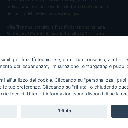
Indicazione resa ai sensi della lettera f) del comma 2
dell'art. 5 del medesimo decreto Lgs.
Vita Trentina, tramite la Fisc (Federazione Italiana
Settimanali Cattolici), ha aderito allo IAP (Istituto
dell'Autodisciplina Pubblicitaria) accettando il Codice di
Autodisciplina della Comunicazione Commerciale
imili per finalità tecniche e, con il tuo consenso, anche per 
Privacy Policy
Cookie Policy
amento dell'esperienza", "misurazione" e "targeting e pubbli
i all'utilizzo dei cookie. Cliccando su "personalizza" puoi
 Trentina Editrice
re le tue preferenze. Cliccando su "rifiuta" o chiudendo que
okie tecnici. Ulteriori informazioni sono disponibili nella
coo
Rifiuta