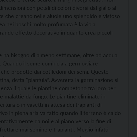
imensioni con petali di colori diversi dal giallo al
ate che creano nelle aiuole uno splendido e vistoso
ea nei boschi molto profumata è la viola
grande effetto decorativo in quanto crea piccoli
ha bisogno di almeno settimane, oltre ad acqua,
ù. Quando il seme comincia a germogliare
rché prodotte dai cotiledoni dei semi. Queste
na, detta “plantula”. Avvenuta la germinazione si
senza il quale le piantine competono tra loro per
lle malattie da fungo. Le piantine eliminate in
tura o in vasetti in attesa dei trapianti di
itivo in piena aria va fatto quando il terreno è caldo
entativamente da noi e al piano verso la fine di
rettare mai semine e trapianti. Meglio infatti