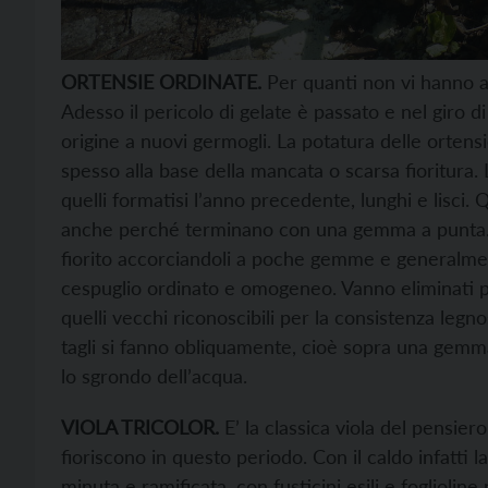
ORTENSIE ORDINATE.
Per quanti non vi hanno 
Adesso il pericolo di gelate è passato e nel giro
origine a nuovi germogli. La potatura delle ortensie 
spesso alla base della mancata o scarsa fioritura. L
quelli formatisi l’anno precedente, lunghi e lisci
anche perché terminano con una gemma a punta. Il
fiorito accorciandoli a poche gemme e generalmen
cespuglio ordinato e omogeneo. Vanno eliminati poi 
quelli vecchi riconoscibili per la consistenza legnos
tagli si fanno obliquamente, cioè sopra una gemma
lo sgrondo dell’acqua.
VIOLA TRICOLOR.
E’ la classica viola del pensie
fioriscono in questo periodo. Con il caldo infatti l
minuta e ramificata, con fusticini esili e fogliolin