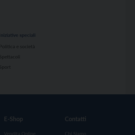
Iniziative speciali
Politica e società
Spettacoli
Sport
E-Shop
Contatti
Vendita Online
Chi Siamo