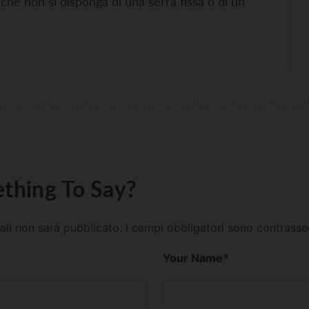
 che non si disponga di una serra fissa o di un
thing To Say?
mail non sarà pubblicato.
I campi obbligatori sono contrass
Your Name
*