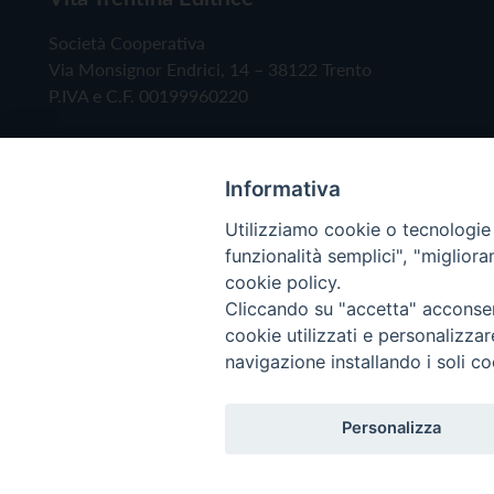
Società Cooperativa
Via Monsignor Endrici, 14 – 38122 Trento
P.IVA e C.F. 00199960220
Informativa
Utilizziamo cookie o tecnologie s
funzionalità semplici", "miglior
cookie policy.
Cliccando su "accetta" acconsent
Copyright © 2019 - Tutti i diritti riservati - Vita
cookie utilizzati e personalizza
navigazione installando i soli co
Privacy Policy
Personalizza