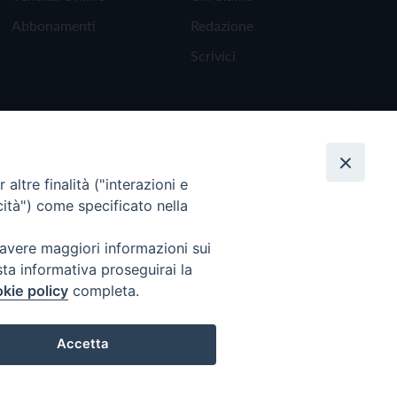
Abbonamenti
Redazione
Scrivici
altre finalità ("interazioni e
cità") come specificato nella
 avere maggiori informazioni sui
sta informativa proseguirai la
kie policy
completa.
Torna all'inizio
Accetta
Preferenze Cookie