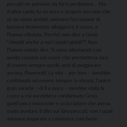
peccati ne avevano da farsi perdonare… Ma
d’altro canto fu un vero e proprio peccato che
se ne siano andati: avevano l’occasione di
lasciarsi finalmente alleggerire il cuore, e
l’hanno rifiutata. Perché non dire a Gesù
“
rimetti anche a noi i nostri debiti”
? Non
l’hanno voluto dire. Si sono allontanati con
quella corazza sul cuore che permetteva loro
di essere sempre quelli, anzi di peggiorare
ancora. Poveretti! La vita – per loro – avrebbe
continuato ad essere sempre la stessa; l’unico
gran varietà – di lì a poco – sarebbe stata la
croce a cui avrebbero condannato Gesù,
quell’unico innocente e scocciatore che aveva
osato puntare il dito sui
loro
peccati, con i quali
avevano imparato a convivere così bene.