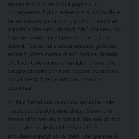
spesso anche le uniche) a pagarne le
conseguenze. È da credere che quegli scribi e
farisei fossero già là con le pietre in mano ad
aspettare che Gesù desse il “via”. Ma Gesù non
è qui per annientare i peccatori: è qui per
salvarli.
“Chi di voi è senza peccato, getti per
primo la pietra contro di lei!”.
Andate dicendo
che l’adulterio rovina le famiglie: è vero; che
bisogna difendere i valori: ebbene cominciate
da voi stessi. Fate i conti con la vostra
coscienza.
Scribi e farisei non mancano, neanche nelle
nostre società del giorno d’oggi. Sono certi
strenui difensori della famiglia che non di rado
hanno alle spalle famiglie sfasciate. Si
appellano a quegli stessi valori che poi non si