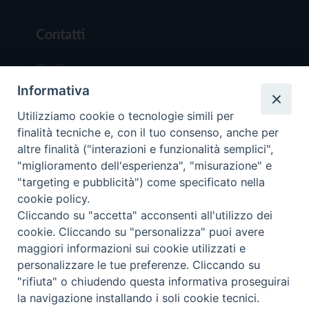
Contatti
Chi Siamo
Informativa
Redazione
Scrivici
Utilizziamo cookie o tecnologie simili per
finalità tecniche e, con il tuo consenso, anche per
altre finalità ("interazioni e funzionalità semplici",
"miglioramento dell'esperienza", "misurazione" e
"targeting e pubblicità") come specificato nella
cookie policy.
Copyright © 2019 - Tutti i diritti riservati - Vit
Cliccando su "accetta" acconsenti all'utilizzo dei
Trentina Editrice
cookie. Cliccando su "personalizza" puoi avere
maggiori informazioni sui cookie utilizzati e
Privacy Policy
personalizzare le tue preferenze. Cliccando su
Torna all'inizi
"rifiuta" o chiudendo questa informativa proseguirai
la navigazione installando i soli cookie tecnici.