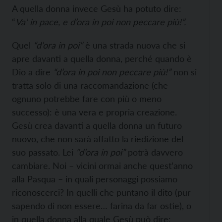
A quella donna invece Gesù ha potuto dire:
“
Va’ in pace, e d’ora in poi non peccare più!”.
Quel
“d’ora in poi”
è una strada nuova che si
apre davanti a quella donna, perché quando è
Dio a dire
“d’ora in poi non peccare più!”
non si
tratta solo di una raccomandazione (che
ognuno potrebbe fare con più o meno
successo): è una vera e propria creazione.
Gesù crea davanti a quella donna un futuro
nuovo, che non sarà affatto la riedizione del
suo passato. Lei
“d’ora in poi”
potrà davvero
cambiare. Noi – vicini ormai anche quest’anno
alla Pasqua – in quali personaggi possiamo
riconoscerci? In quelli che puntano il dito (pur
sapendo di non essere… farina da far ostie), o
in quella donna alla quale Gesù può dire: