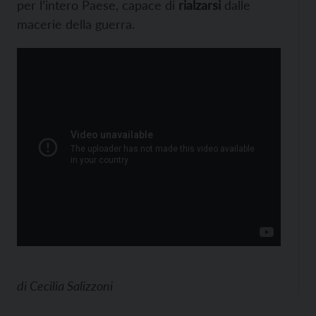
per l’intero Paese, capace di
rialzarsi
dalle
macerie della guerra.
di
Cecilia Salizzoni