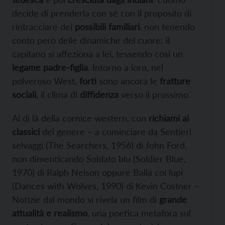
decide di prenderla con sé con il proposito di
rintracciare dei
possibili familiari
, non tenendo
conto però delle dinamiche del cuore: il
capitano si affeziona a lei, tessendo così un
legame padre-figlia
. Intorno a loro, nel
polveroso West,
forti
sono ancora le
fratture
sociali
, il clima di
diffidenza
verso il prossimo.
Al di là della cornice western, con
richiami ai
classici
del genere – a cominciare da Sentieri
selvaggi (The Searchers, 1956) di John Ford,
non dimenticando Soldato blu (Soldier Blue,
1970) di Ralph Nelson oppure Balla coi lupi
(Dances with Wolves, 1990) di Kevin Costner –
Notizie dal mondo si rivela un film di
grande
attualità e realismo
, una poetica metafora sul