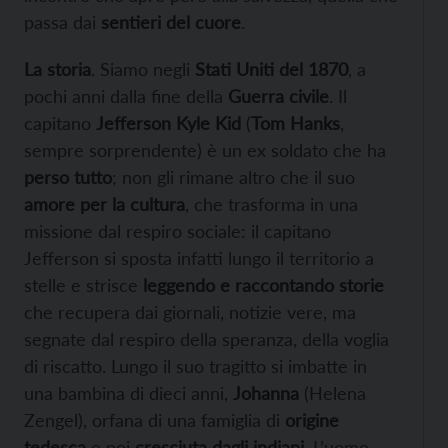
passa dai
sentieri del cuore
.
La storia
. Siamo negli
Stati Uniti del 1870
, a
pochi anni dalla fine della
Guerra civile
. Il
capitano
Jefferson Kyle Kid
(
Tom Hanks
,
sempre sorprendente) è un ex soldato che ha
perso tutto
; non gli rimane altro che il suo
amore per la cultura
, che trasforma in una
missione dal respiro sociale: il capitano
Jefferson si sposta infatti lungo il territorio a
stelle e strisce
leggendo e raccontando storie
che recupera dai giornali, notizie vere, ma
segnate dal respiro della speranza, della voglia
di riscatto. Lungo il suo tragitto si imbatte in
una bambina di dieci anni,
Johanna
(Helena
Zengel), orfana di una famiglia di
origine
tedesca
e poi
cresciuta dagli indiani
. L’uomo