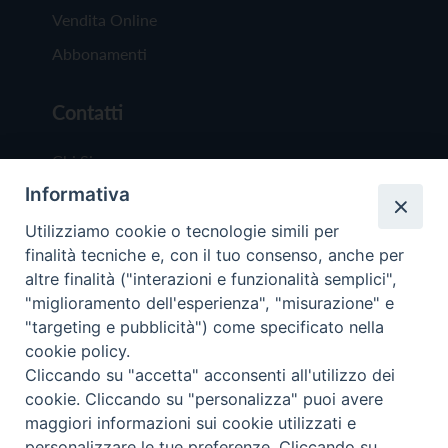
Vendita Online
Abbonamenti
Contatti
Chi Siamo
Informativa
Redazione
Scrivici
Utilizziamo cookie o tecnologie simili per
finalità tecniche e, con il tuo consenso, anche per
altre finalità ("interazioni e funzionalità semplici",
"miglioramento dell'esperienza", "misurazione" e
"targeting e pubblicità") come specificato nella
cookie policy.
Copyright © 2019 - Tutti i diritti riservati - Vit
Cliccando su "accetta" acconsenti all'utilizzo dei
Trentina Editrice
cookie. Cliccando su "personalizza" puoi avere
maggiori informazioni sui cookie utilizzati e
Privacy Policy
personalizzare le tue preferenze. Cliccando su