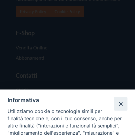
Privacy Policy
Cookie Policy
E-Shop
Vendita Online
Abbonamenti
Contatti
Chi Siamo
Informativa
Redazione
Scrivici
Utilizziamo cookie o tecnologie simili per
finalità tecniche e, con il tuo consenso, anche per
altre finalità ("interazioni e funzionalità semplici",
"miglioramento dell'esperienza", "misurazione" e