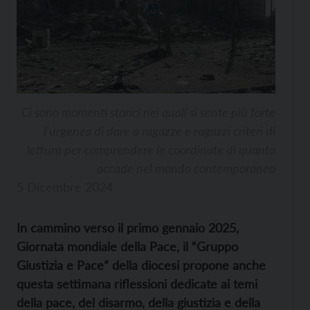
Ci sono momenti storici nei quali si sente più forte
l’urgenza di dare a ragazze e ragazzi criteri di
lettura per comprendere le coordinate di quanto
accade nel mondo contemporaneo
5 Dicembre 2024
In cammino verso il primo gennaio 2025,
Giornata mondiale della Pace, il “Gruppo
Giustizia e Pace” della diocesi propone anche
questa settimana riflessioni dedicate ai temi
della pace, del disarmo, della giustizia e della