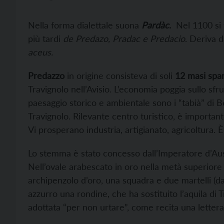
Nella forma dialettale suona
Pardàc
.
Nel 1100 si 
più tardi
de Predazo, Pradac e Predacio
. Deriva d
aceus.
Predazzo
in origine consisteva di soli
12 masi spar
Travignolo nell’Avisio. L’economia poggia sullo sfru
paesaggio storico e ambientale sono i “tabià” di Bel
Travignolo. Rilevante centro turistico, è importan
Vi prosperano industria, artigianato, agricoltura.
Lo stemma è stato concesso dall’Imperatore d’Aust
Nell’ovale arabescato in oro nella metà superiore i
archipenzolo d’oro, una squadra e due martelli (d
azzurro una rondine, che ha sostituito l’aquila d
adottata “per non urtare”, come recita una lette