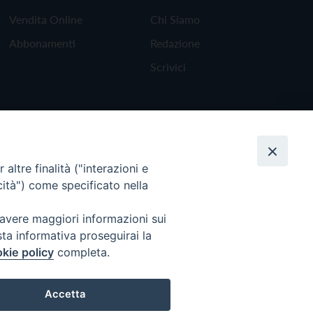
Vendita Online
Chi Siamo
Abbonamenti
Redazione
Scrivici
altre finalità ("interazioni e
cità") come specificato nella
 avere maggiori informazioni sui
sta informativa proseguirai la
kie policy
completa.
Torna all'inizio
Accetta