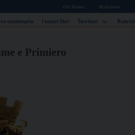
Chi Siamo
Redazione
stro centenario
I nostri libri
Territori
Rubric
me e Primiero