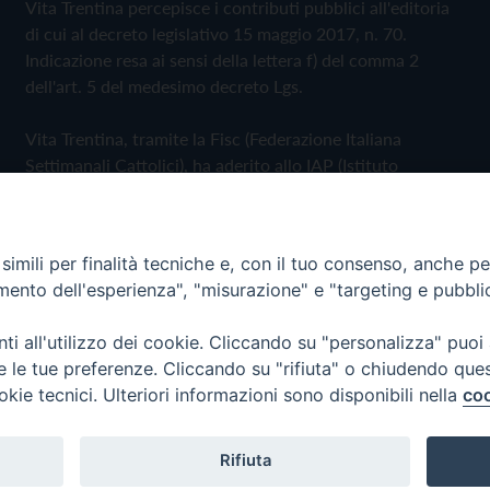
Vita Trentina percepisce i contributi pubblici all'editoria
di cui al decreto legislativo 15 maggio 2017, n. 70.
Indicazione resa ai sensi della lettera f) del comma 2
dell'art. 5 del medesimo decreto Lgs.
Vita Trentina, tramite la Fisc (Federazione Italiana
Settimanali Cattolici), ha aderito allo IAP (Istituto
dell'Autodisciplina Pubblicitaria) accettando il Codice di
Autodisciplina della Comunicazione Commerciale
imili per finalità tecniche e, con il tuo consenso, anche per 
Privacy Policy
Cookie Policy
amento dell'esperienza", "misurazione" e "targeting e pubbli
i all'utilizzo dei cookie. Cliccando su "personalizza" puoi
 Trentina Editrice
re le tue preferenze. Cliccando su "rifiuta" o chiudendo que
okie tecnici. Ulteriori informazioni sono disponibili nella
coo
Rifiuta