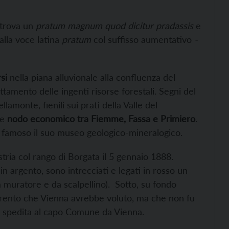
trova un
pratum magnum quod dicitur pradassis
e
alla voce latina
pratum
col suffisso aumentativo
-
si
nella piana alluvionale alla confluenza del
ttamento delle ingenti risorse forestali. Segni del
lamonte, fienili sui prati della Valle del
te
nodo economico tra Fiemme, Fassa e Primiero
.
 È famoso il suo museo geologico-mineralogico.
ria col rango di Borgata il 5 gennaio 1888.
n argento, sono intrecciati e legati in rosso un
a muratore e da scalpellino). Sotto, su fondo
i Trento che Vienna avrebbe voluto, ma che non fu
ra spedita al capo Comune da Vienna.