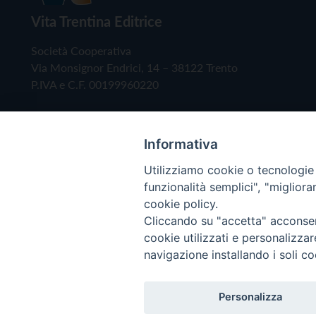
Vita Trentina Editrice
Società Cooperativa
Via Monsignor Endrici, 14 – 38122 Trento
P.IVA e C.F. 00199960220
Informativa
Utilizziamo cookie o tecnologie s
funzionalità semplici", "miglior
cookie policy.
Cliccando su "accetta" acconsent
Copyright © 2019 - Tutti i diritti riservati - Vita
cookie utilizzati e personalizza
navigazione installando i soli co
Privacy Policy
Personalizza