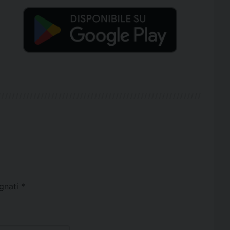
egnati
*