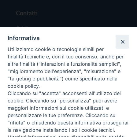
Contatti
Chi Siamo
Informativa
Redazione
Scrivici
Utilizziamo cookie o tecnologie simili per
finalità tecniche e, con il tuo consenso, anche per
altre finalità ("interazioni e funzionalità semplici",
"miglioramento dell'esperienza", "misurazione" e
"targeting e pubblicità") come specificato nella
cookie policy.
Copyright © 2019 - Tutti i diritti riservati - Vit
Cliccando su "accetta" acconsenti all'utilizzo dei
Trentina Editrice
cookie. Cliccando su "personalizza" puoi avere
maggiori informazioni sui cookie utilizzati e
Privacy Policy
personalizzare le tue preferenze. Cliccando su
Torna all'inizi
"rifiuta" o chiudendo questa informativa proseguirai
la navigazione installando i soli cookie tecnici.