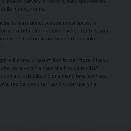
 diabolico corvaccio Percy e dallo spaventoso
 dello humour nero.
pagna la narrazione, sostituendosi spesso al
toria è scritta da un autore diverso (tutti grandi
nvolgere i lettori in un racconto non solo
o.
e il primo di questi libri in cui i fratelli Jason
e nella vecchia casa alla fine della città?
 cupola di cristallo, c'è una mano bruciacchiata
 viva, rapida come un ragno e con una sola