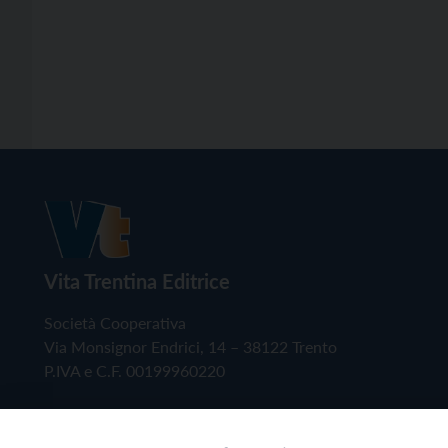
Vita Trentina Editrice
Società Cooperativa
Via Monsignor Endrici, 14 – 38122 Trento
P.IVA e C.F. 00199960220