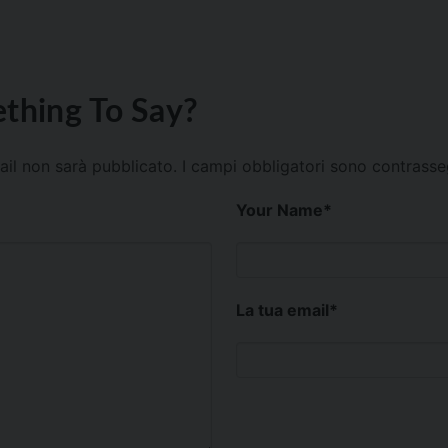
thing To Say?
mail non sarà pubblicato.
I campi obbligatori sono contrass
Your Name
*
La tua email
*