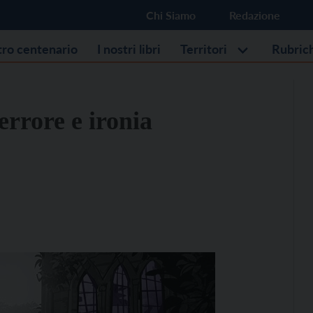
Chi Siamo
Redazione
stro centenario
I nostri libri
Territori
Rubric
terrore e ironia