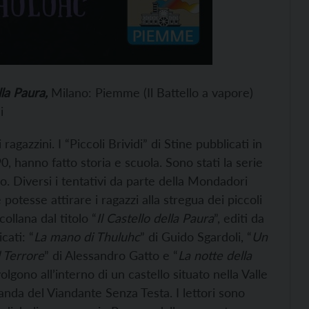
lla Paura,
Milano: Piemme (Il Battello a vapore)
i
agazzini. I “Piccoli Brividi” di Stine pubblicati in
0, hanno fatto storia e scuola. Sono stati la serie
o. Diversi i tentativi da parte della Mondadori
 potesse attirare i ragazzi alla stregua dei piccoli
collana dal titolo “
Il Castello della Paura
”, editi da
ati: “
La mano di Thuluhc
” di Guido Sgardoli, “
Un
 Terrore
” di Alessandro Gatto e “
La notte della
volgono all’interno di un castello situato nella Valle
canda del Viandante Senza Testa. I lettori sono