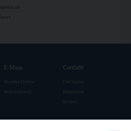
Spettacoli
Sport
E-Shop
Contatti
Vendita Online
Chi Siamo
Abbonamenti
Redazione
Scrivici