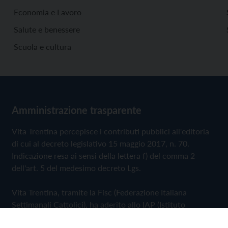
Economia e Lavoro
Salute e benessere
Scuola e cultura
Amministrazione trasparente
Vita Trentina percepisce i contributi pubblici all'editoria
di cui al decreto legislativo 15 maggio 2017, n. 70.
Indicazione resa ai sensi della lettera f) del comma 2
dell'art. 5 del medesimo decreto Lgs.
Vita Trentina, tramite la Fisc (Federazione Italiana
Settimanali Cattolici), ha aderito allo IAP (Istituto
dell'Autodisciplina Pubblicitaria) accettando il Codice di