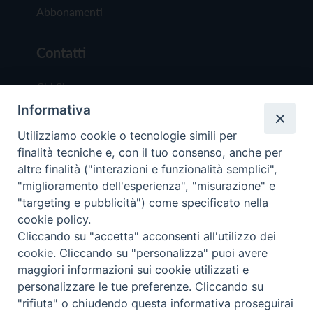
Abbonamenti
Contatti
Chi Siamo
Informativa
Redazione
Scrivici
Utilizziamo cookie o tecnologie simili per
finalità tecniche e, con il tuo consenso, anche per
altre finalità ("interazioni e funzionalità semplici",
"miglioramento dell'esperienza", "misurazione" e
"targeting e pubblicità") come specificato nella
cookie policy.
Copyright © 2019 - Tutti i diritti riservati - Vit
Cliccando su "accetta" acconsenti all'utilizzo dei
Trentina Editrice
cookie. Cliccando su "personalizza" puoi avere
maggiori informazioni sui cookie utilizzati e
Privacy Policy
personalizzare le tue preferenze. Cliccando su
Torna all'inizi
"rifiuta" o chiudendo questa informativa proseguirai