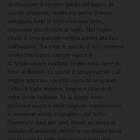
destinazione è sempre quello del bagno. In
questo ambiente, umido ma anche il meno
soleggiato tutte le felci crescono bene,
regalando grandi ciuffi di foglie. Nel bagno
infatti si crea quel microclima adatto alla loro
coltivazione. Tra tutte le specie di felci esistenti
quella che cresce con più vigore è
la
Nephrolepsis exaltata
,
meglio nota come la
felce di Boston. La specie è sempreverde e di
origine tropicale, caratterizzata da un grande
ciuffo di foglie leggere, lunghe e ricurve di
color verde brillante. Se la pianta trova
posizione giusta e viene bagnata regolarmente
si mantiene verde e rigogliosa per tutto
l’inverno e dura per anni, dando un tocco di
vivacità all’ambiente. Infatti le condizioni ideali
per la crescita delle felci in casa sono due.