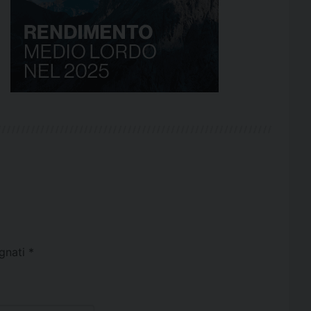
egnati
*