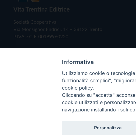
Vita Trentina Editrice
Società Cooperativa
Via Monsignor Endrici, 14 – 38122 Trento
P.IVA e C.F. 00199960220
Informativa
Utilizziamo cookie o tecnologie s
funzionalità semplici", "miglior
cookie policy.
Cliccando su "accetta" acconsent
Copyright © 2019 - Tutti i diritti riservati - Vita
cookie utilizzati e personalizza
navigazione installando i soli co
Privacy Policy
Personalizza