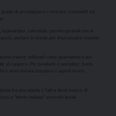
 grado di arrampicarsi o formare cuscinetti sul
ne.
a, topinambur, calendula, persino girasoli che si
cce), portare in tavola per impreziosire insalate
sono essere utilizzati come guarnizioni o per
e al cappero. Per produrlo è semplice: basta
chi e semi ancora immaturi e quindi teneri,
tanza tra una pianta e l’altra deve essere di
ttura a “tenda indiana” essendo buoni