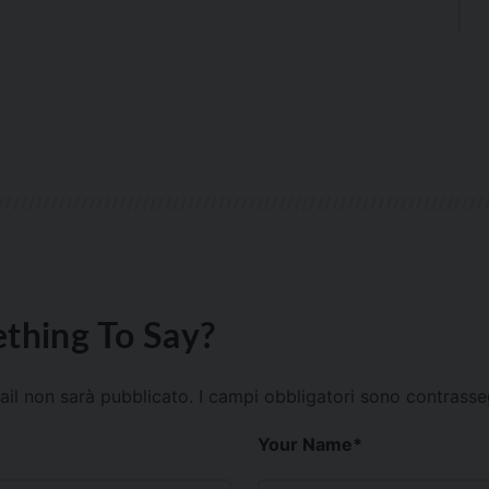
thing To Say?
mail non sarà pubblicato.
I campi obbligatori sono contrass
Your Name
*