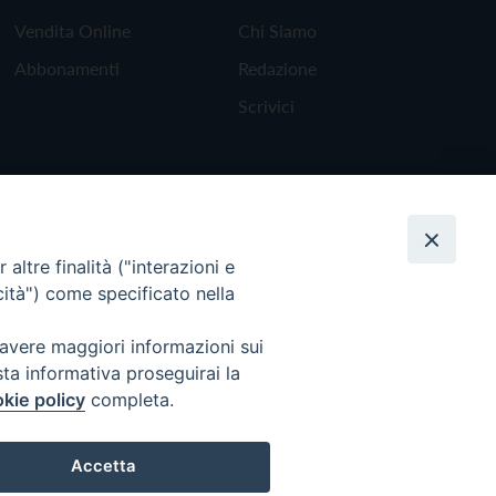
Vendita Online
Chi Siamo
Abbonamenti
Redazione
Scrivici
altre finalità ("interazioni e
cità") come specificato nella
 avere maggiori informazioni sui
sta informativa proseguirai la
kie policy
completa.
Torna all'inizio
Accetta