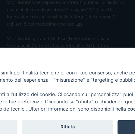
Vita Trentina percepisce i contributi pubblici all'editoria
di cui al decreto legislativo 15 maggio 2017, n. 70.
Indicazione resa ai sensi della lettera f) del comma 2
dell'art. 5 del medesimo decreto Lgs.
Vita Trentina, tramite la Fisc (Federazione Italiana
Settimanali Cattolici), ha aderito allo IAP (Istituto
dell'Autodisciplina Pubblicitaria) accettando il Codice di
Autodisciplina della Comunicazione Commerciale
imili per finalità tecniche e, con il tuo consenso, anche per 
Privacy Policy
Cookie Policy
amento dell'esperienza", "misurazione" e "targeting e pubbli
i all'utilizzo dei cookie. Cliccando su "personalizza" puoi
 Trentina Editrice
re le tue preferenze. Cliccando su "rifiuta" o chiudendo que
okie tecnici. Ulteriori informazioni sono disponibili nella
coo
Rifiuta