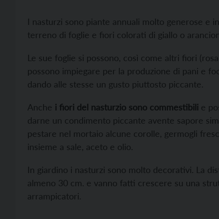
I nasturzi sono piante annuali molto generose e in
terreno di foglie e fiori colorati di giallo o arancio
Le sue foglie si possono, così come altri fiori (ros
possono impiegare per la produzione di pani e foca
dando alle stesse un gusto piuttosto piccante.
Anche
i fiori del nasturzio sono commestibili
e pos
darne un condimento piccante avente sapore simil
pestare nel mortaio alcune corolle, germogli fres
insieme a sale, aceto e olio.
In giardino i nasturzi sono molto decorativi. La dis
almeno 30 cm. e vanno fatti crescere su una stru
arrampicatori.