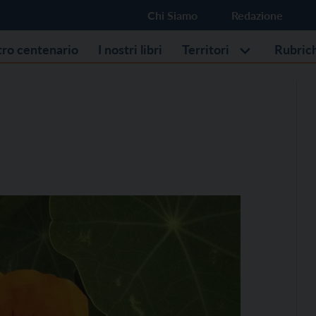
Chi Siamo
Redazione
stro centenario
I nostri libri
Territori
Rubric