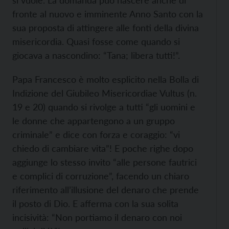
si vuole. La domanda può nascere anche di
fronte al nuovo e imminente Anno Santo con la
sua proposta di attingere alle fonti della divina
misericordia. Quasi fosse come quando si
giocava a nascondino: “Tana; libera tutti!”.
Papa Francesco è molto esplicito nella Bolla di
Indizione del Giubileo Misericordiae Vultus (n.
19 e 20) quando si rivolge a tutti “gli uomini e
le donne che appartengono a un gruppo
criminale” e dice con forza e coraggio: “vi
chiedo di cambiare vita”! E poche righe dopo
aggiunge lo stesso invito “alle persone fautrici
e complici di corruzione”, facendo un chiaro
riferimento all’illusione del denaro che prende
il posto di Dio. E afferma con la sua solita
incisività: “Non portiamo il denaro con noi