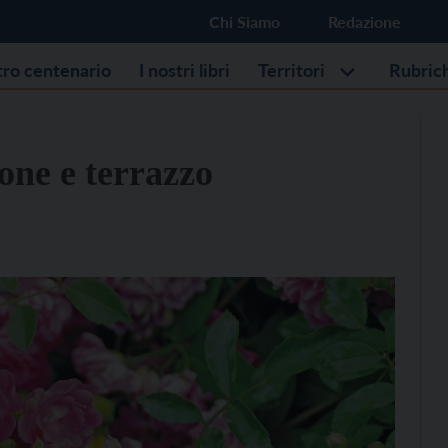
Chi Siamo
Redazione
stro centenario
I nostri libri
Territori
Rubric
one e terrazzo