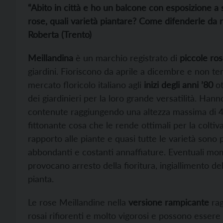
“Abito in città e ho un balcone con esposizione a s
rose, quali varietà piantare? Come difenderle da 
Roberta (Trento)
Meillandina
è un marchio registrato di
piccole ros
giardini. Fioriscono da aprile a dicembre e non t
mercato floricolo italiano agli
inizi degli anni ’80
ot
dei giardinieri per la loro grande versatilità. Ha
contenute raggiungendo una altezza massima di 40
fittonante cosa che le rende ottimali per la coltiva
rapporto alle piante e quasi tutte le varietà sono 
abbondanti e costanti annaffiature. Eventuali mo
provocano arresto della fioritura, ingiallimento d
pianta.
Le rose Meillandine nella
versione rampicante
rag
rosai rifiorenti e molto vigorosi e possono essere u