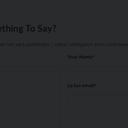
thing To Say?
mail non sarà pubblicato.
I campi obbligatori sono contrass
Your Name
*
La tua email
*