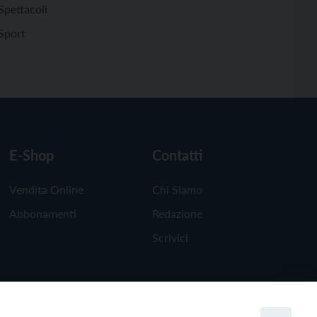
Spettacoli
Sport
E-Shop
Contatti
Vendita Online
Chi Siamo
Abbonamenti
Redazione
Scrivici