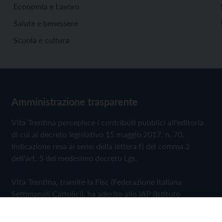
Economia e Lavoro
Salute e benessere
Scuola e cultura
Amministrazione trasparente
Vita Trentina percepisce i contributi pubblici all'editoria
di cui al decreto legislativo 15 maggio 2017, n. 70.
Indicazione resa ai sensi della lettera f) del comma 2
dell'art. 5 del medesimo decreto Lgs.
Vita Trentina, tramite la Fisc (Federazione Italiana
Settimanali Cattolici), ha aderito allo IAP (Istituto
dell'Autodisciplina Pubblicitaria) accettando il Codice di
Autodisciplina della Comunicazione Commerciale