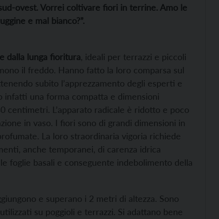
ud-ovest. Vorrei coltivare fiori in terrine. Amo le
ruggine e mal bianco?”.
e dalla lunga fioritura
, ideali per terrazzi e piccoli
emono il freddo. Hanno fatto la loro comparsa sul
tenendo subito l’apprezzamento degli esperti e
nno infatti una forma compatta e dimensioni
 centimetri. L’apparato radicale è ridotto e poco
zione in vaso. I fiori sono di grandi dimensioni in
profumate. La loro straordinaria vigoria richiede
menti, anche temporanei, di carenza idrica
elle foglie basali e conseguente indebolimento della
giungono e superano i 2 metri di altezza. Sono
tilizzati su poggioli e terrazzi. Si adattano bene