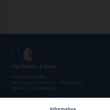
Vita Trentina Editrice
Società Cooperativa
Via Monsignor Endrici, 14 – 38122 Trento
P.IVA e C.F. 00199960220
Informativa