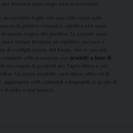
 per formare siepi lungo muri o recinzioni.
ose presentano foglie con macchie rosse sulla
sporca di polvere rossastra, significa che sono
o di questa regina del giardino. Le pustole sono
 in poco tempo tendono ad ingiallire, seccare e
re di moltiplicazione del fungo, che in casi più
 Si combatte efficacemente con
prodotti a base di
bili nei negozi di prodotti per l’agricoltura e nei
ino. Gli stessi prodotti controllano attacchi di
 aggiungere zolfi, colloidali o bagnabili, in grado di
i di oidio o mal bianco.