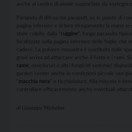
anche al centro di aiuole supportate da sostegni e
Parlando di difesa dai parassiti, se le piante di r
pagina inferiore e al loro sfregamento la mano si 
state colpite dalla “
ruggine
”, fungo parassita tipic
localizzate sulla pagina inferiore delle foglie che
cadere. La polvere rossastra è costituita dalle spo
gravi arriva ad attaccare anche il fusto e i rami.
rame
, ossicloruri o altri fungicidi sistemici disponi
garden center anche in confezioni piccole uso giard
“
macchia nera
” o ticchiolatura. Alla miscela è bene
controllare efficacemente anche eventuali attacch
di
Giuseppe Michelon