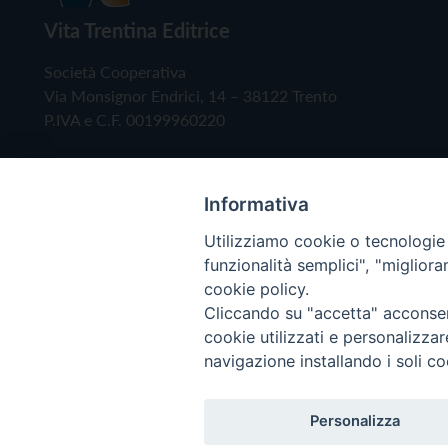
Vita Trentina Editrice
Società Cooperativa
Via Monsignor Endrici, 14 – 38122 Trento
P.IVA e C.F. 00199960220
Informativa
Utilizziamo cookie o tecnologie s
funzionalità semplici", "miglior
cookie policy.
Cliccando su "accetta" acconsent
Copyright © 2019 - Tutti i diritti riservati - Vita
cookie utilizzati e personalizza
navigazione installando i soli co
Privacy Policy
Personalizza