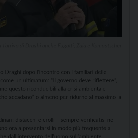
r l’arrivo di Draghi anche Fugatti, Zaia e Kompatscher
Draghi dopo l’incontro con i familiari delle
 come un ultimatum: “Il governo deve riflettere”,
me questo riconducibili alla crisi ambientale
e che accadano” o almeno per ridurne al massimo la
ari: distacchi e crolli – sempre verificatisi nel
dono ora a presentarsi in modo più frequente a
he dall’intervento dell’uomo sull’ambiente.