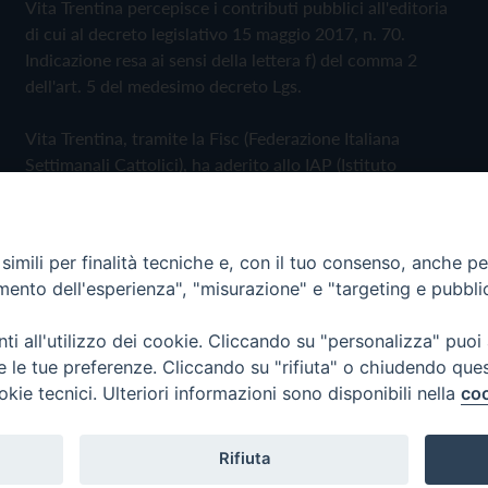
Vita Trentina percepisce i contributi pubblici all'editoria
di cui al decreto legislativo 15 maggio 2017, n. 70.
Indicazione resa ai sensi della lettera f) del comma 2
dell'art. 5 del medesimo decreto Lgs.
Vita Trentina, tramite la Fisc (Federazione Italiana
Settimanali Cattolici), ha aderito allo IAP (Istituto
dell'Autodisciplina Pubblicitaria) accettando il Codice di
Autodisciplina della Comunicazione Commerciale
imili per finalità tecniche e, con il tuo consenso, anche per 
Privacy Policy
Cookie Policy
amento dell'esperienza", "misurazione" e "targeting e pubbli
i all'utilizzo dei cookie. Cliccando su "personalizza" puoi
 Trentina Editrice
re le tue preferenze. Cliccando su "rifiuta" o chiudendo que
okie tecnici. Ulteriori informazioni sono disponibili nella
coo
Rifiuta