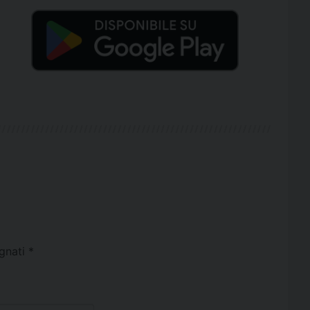
egnati
*