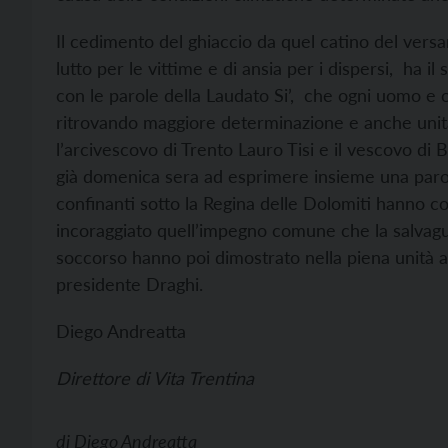
Il cedimento del ghiaccio da quel catino del versa
lutto per le vittime e di ansia per i dispersi, ha il
con le parole della Laudato Si’, che ogni uomo e 
ritrovando maggiore determinazione e anche unità
l’arcivescovo di Trento Lauro Tisi e il vescovo di 
già domenica sera ad esprimere insieme una parola
confinanti sotto la Regina delle Dolomiti hanno co
incoraggiato quell’impegno comune che la salvagua
soccorso hanno poi dimostrato nella piena unità 
presidente Draghi.
Diego Andreatta
Direttore di Vita Trentina
di
Diego Andreatta