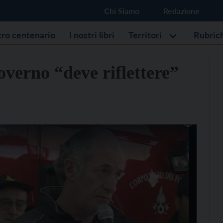
Chi Siamo
Redazione
stro centenario
I nostri libri
Territori
Rubric
verno “deve riflettere”