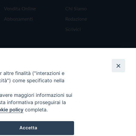
Vendita Online
Chi Siamo
Abbonamenti
Redazione
Scrivici
altre finalità ("interazioni e
cità") come specificato nella
 avere maggiori informazioni sui
sta informativa proseguirai la
kie policy
completa.
Torna all'inizio
Accetta