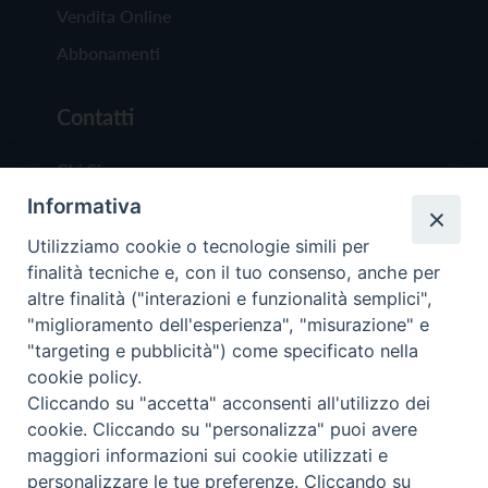
Vendita Online
Abbonamenti
Contatti
Chi Siamo
Informativa
Redazione
Scrivici
Utilizziamo cookie o tecnologie simili per
finalità tecniche e, con il tuo consenso, anche per
altre finalità ("interazioni e funzionalità semplici",
"miglioramento dell'esperienza", "misurazione" e
"targeting e pubblicità") come specificato nella
cookie policy.
Copyright © 2019 - Tutti i diritti riservati - Vit
Cliccando su "accetta" acconsenti all'utilizzo dei
Trentina Editrice
cookie. Cliccando su "personalizza" puoi avere
maggiori informazioni sui cookie utilizzati e
Privacy Policy
personalizzare le tue preferenze. Cliccando su