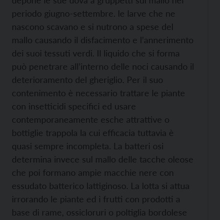
depone le sue uova a gruppetti sul mallo nel
periodo giugno-settembre. le larve che ne
nascono scavano e si nutrono a spese del
mallo causando il disfacimento e l’annerimento
dei suoi tessuti verdi. Il liquido che si forma
può penetrare all’interno delle noci causando il
deterioramento del gheriglio. Per il suo
contenimento è necessario trattare le piante
con insetticidi specifici ed usare
contemporaneamente esche attrattive o
bottiglie trappola la cui efficacia tuttavia è
quasi sempre incompleta. La batteri osi
determina invece sul mallo delle tacche oleose
che poi formano ampie macchie nere con
essudato batterico lattiginoso. La lotta si attua
irrorando le piante ed i frutti con prodotti a
base di rame, ossicloruri o poltiglia bordolese