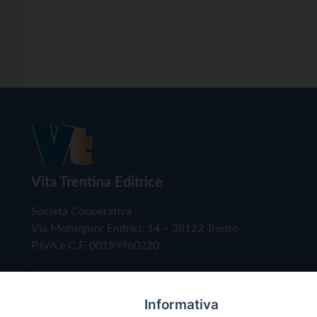
Vita Trentina Editrice
Società Cooperativa
Via Monsignor Endrici, 14 – 38122 Trento
P.IVA e C.F. 00199960220
Informativa