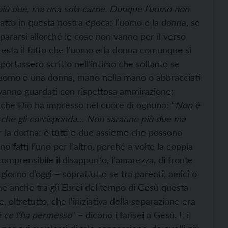
più due, ma una sola carne. Dunque l’uomo non
fatto in questa nostra epoca: l’uomo e la donna, se
pararsi allorché le cose non vanno per il verso
resta il fatto che l’uomo e la donna comunque si
portassero scritto nell’intimo che soltanto se
 uomo e una donna, mano nella mano o abbracciati
) vanno guardati con rispettosa ammirazione:
 che Dio ha impresso nel cuore di ognuno: “
Non è
to che gli corrisponda… Non saranno più due ma
er la donna: è tutti e due assieme che possono
no fatti l’uno per l’altro, perché a volte la coppia
omprensibile il disappunto, l’amarezza, di fronte
giorno d’oggi – soprattutto se tra parenti, amici o
he anche tra gli Ebrei del tempo di Gesù questa
, oltretutto, che l’iniziativa della separazione era
 ce l’ha permesso
” – dicono i farisei a Gesù. E i