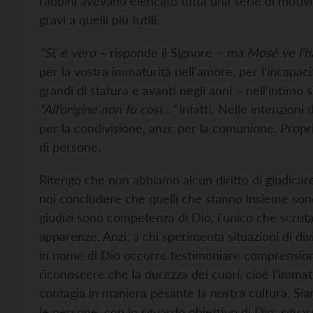
rabbini avevano elencato tutta una serie di motivi 
gravi a quelli più futili.
“Sì, è vero
– risponde il Signore –
ma Mosè ve l’h
per la vostra immaturità nell’amore, per l’incapacit
grandi di statura e avanti negli anni – nell’intimo s
“All’origine non fu così…”
infatti. Nelle intenzioni d
per la condivisione, anzi: per la comunione. Prop
di persone.
Ritengo che non abbiamo alcun diritto di giudicare 
noi concludere che quelli che stanno insieme sono
giudizi sono competenza di Dio, l’unico che scruta i
apparenze. Anzi, a chi sperimenta situazioni di div
in nome di Dio occorre testimoniare comprensione 
riconoscere che la durezza dei cuori, cioè l’immat
contagia in maniera pesante la nostra cultura. Siam
le persone, con lo sguardo obiettivo di Dio: sgua