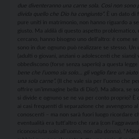
due diventeranno una carne sola. Così non sono 
divida quello che Dio ha congiunto”.
È un dato di 
pure uniti in matrimonio, non hanno riguardo a se
giusto. Ma aldilà di questo aspetto problematico, 
cercano, hanno bisogno uno dell’altro: è come se 
sono in due ognuno può realizzare se stesso. Un
(adulti o giovani, anziani o adolescenti che siano
obbediscono (forse senza saperlo) a questa legge
bene che l’uomo sia solo… gli voglio fare un aiu
una sola carne”.
(Il che vale sia per l’uomo che p
offrire un’immagine bella di Dio!). Ma allora, se so
si divide e ognuno se ne va per conto proprio? È c
ai casi frequenti di separazione che avvengono al 
conoscenti – ma non sarà fuori luogo ricordare c
eventualità era tutt’altro che rara (con l’aggravante
riconosciuta solo all’uomo, non alla donna). “
Mosè