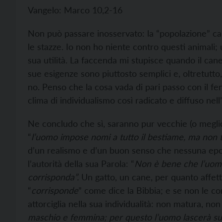
Vangelo: Marco 10,2-16
Non può passare inosservato: la “popolazione” cani
le stazze. Io non ho niente contro questi animali
sua utilità. La faccenda mi stupisce quando il cane
sue esigenze sono piuttosto semplici e, oltretutto
no. Penso che la cosa vada di pari passo con il fe
clima di individualismo così radicato e diffuso nell
Ne concludo che sì, saranno pur vecchie (o meglio:
“
l’uomo impose nomi a tutto il bestiame, ma non t
d’un realismo e d’un buon senso che nessuna epo
l’autorità della sua Parola: “
Non è bene che l’uomo s
corrisponda”.
Un gatto, un cane, per quanto affet
“
corrisponde
” come dice la Bibbia; e se non le c
attorciglia nella sua individualità: non matura, non s
maschio e femmina; per questo l’uomo lascerà suo