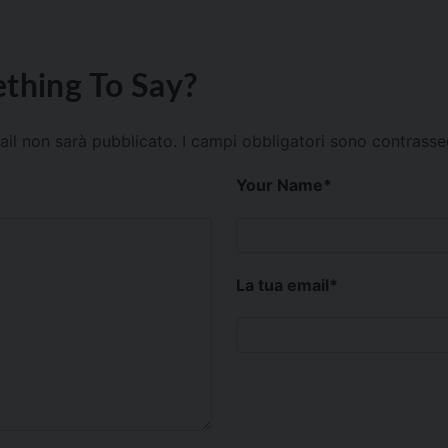
thing To Say?
mail non sarà pubblicato.
I campi obbligatori sono contrass
Your Name
*
La tua email
*