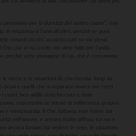
per cui avvalersi di tale concessione, da quelli più
a permesso per la durezza del vostro cuore”
, cioè
à di relazionarvi l’uno all’altro, perché se pure
iete rimasti piccini, accartocciati su voi stessi.
i Dio che vi ha creati, voi siete fatti per l’unità,
rio perché siete immagine di Lui, che è comunione
le storie e le situazioni di chicchessia; lungi da
 bravi e quelli che si separano invece no: certi
 cuori, ben aldilà della facciata e delle
isione, soprattutto se intrise di sofferenza, proprio
e misericordia. Il che, tuttavia, non esime dal
urità nell’amore, è ancora molto diffusa tra noi e
o ancora lontani dal vedere le cose, le situazioni,
rdo che vede chiaro, non distorto; sguardo limpido,