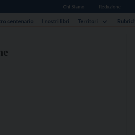
Chi Siamo
Redazione
stro centenario
I nostri libri
Territori
Rubric
ne