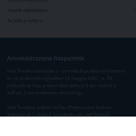
Salute e benessere
Scuola e cultura
Amministrazione trasparente
Vita Trentina percepisce i contributi pubblici all'editoria
di cui al decreto legislativo 15 maggio 2017, n. 70.
Indicazione resa ai sensi della lettera f) del comma 2
dell'art. 5 del medesimo decreto Lgs.
Vita Trentina, tramite la Fisc (Federazione Italiana
Settimanali Cattolici), ha aderito allo IAP (Istituto
dell'Autodisciplina Pubblicitaria) accettando il Codice di
Autodisciplina della Comunicazione Commerciale