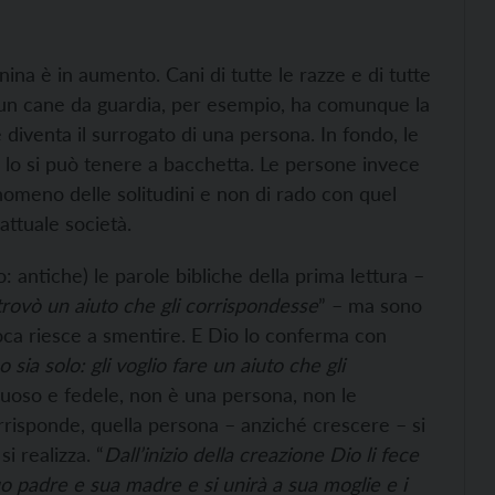
na è in aumento. Cani di tutte le razze e di tutte
; un cane da guardia, per esempio, ha comunque la
 diventa il surrogato di una persona. In fondo, le
, lo si può tenere a bacchetta. Le persone invece
nomeno delle solitudini e non di rado con quel
’attuale società.
 antiche) le parole bibliche della prima lettura –
rovò un aiuto che gli corrispondesse
” – ma sono
ca riesce a smentire. E Dio lo conferma con
ia solo: gli voglio fare un aiuto che gli
tuoso e fedele, non è una persona, non le
orrisponde, quella persona – anziché crescere – si
i realizza. “
Dall’inizio della creazione Dio li fece
 padre e sua madre e si unirà a sua moglie e i