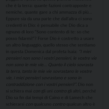
che è la terra: quante fazioni contrapposte e
nemiche, quante gare a chi ammazza di più…
Eppure sia da una parte che dall’altra ci sono
credenti in Dio: è pensabile che Dio dica a
ognuno di loro “Sono contento di te: so che
posso fidarmi!”? Forse Dio è costretto a usare
un altro linguaggio, quello stesso che sentiamo
in questa Domenica dal profeta Isaia:
“I miei
pensieri non sono i vostri pensieri, le vostre vie
non sono le mie vie… Quanto il cielo sovrasta
la terra, tanto le mie vie sovrastano le vostre
vie, i miei pensieri sovrastano e sono in
contraddizione con i vostri pensieri!”.
Dio non
si schiera mai
con
gli uni
contro
gli altri, perché
Dio sa fin dai tempi di Caino e di Lamech che
schierarsi
con
qualcuno
contro
qualcun altro è