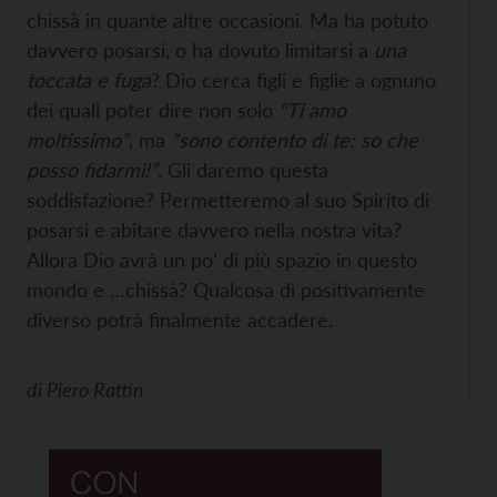
chissà in quante altre occasioni. Ma ha potuto
davvero posarsi, o ha dovuto limitarsi a
una
toccata e fuga
? Dio cerca figli e figlie a ognuno
dei quali poter dire non solo
“Ti amo
moltissimo”
, ma
“sono contento di te: so che
posso fidarmi!”
. Gli daremo questa
soddisfazione? Permetteremo al suo Spirito di
posarsi e abitare davvero nella nostra vita?
Allora Dio avrà un po’ di più spazio in questo
mondo e …chissà? Qualcosa di positivamente
diverso potrà finalmente accadere.
di
Piero Rattin