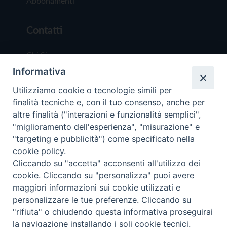
Abbonamenti
Contatti
Chi Siamo
Informativa
Redazione
Scrivici
Utilizziamo cookie o tecnologie simili per
finalità tecniche e, con il tuo consenso, anche per
altre finalità ("interazioni e funzionalità semplici",
"miglioramento dell'esperienza", "misurazione" e
"targeting e pubblicità") come specificato nella
cookie policy.
Copyright © 2019 - Tutti i diritti riservati - Vit
Cliccando su "accetta" acconsenti all'utilizzo dei
Trentina Editrice
cookie. Cliccando su "personalizza" puoi avere
maggiori informazioni sui cookie utilizzati e
Privacy Policy
personalizzare le tue preferenze. Cliccando su
Torna all'inizi
"rifiuta" o chiudendo questa informativa proseguirai
la navigazione installando i soli cookie tecnici.