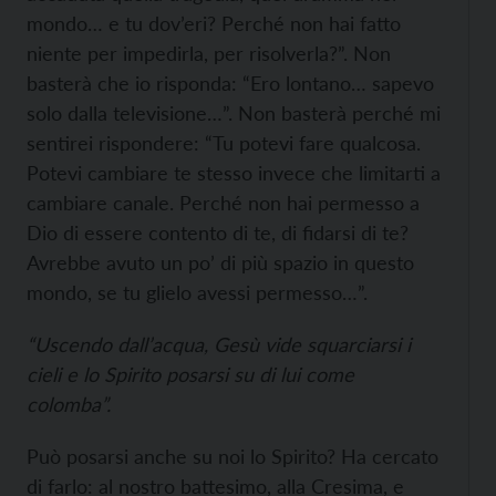
mondo… e tu dov’eri? Perché non hai fatto
niente per impedirla, per risolverla?”. Non
basterà che io risponda: “Ero lontano… sapevo
solo dalla televisione…”. Non basterà perché mi
sentirei rispondere: “Tu potevi fare qualcosa.
Potevi cambiare te stesso invece che limitarti a
cambiare canale. Perché non hai permesso a
Dio di essere contento di te, di fidarsi di te?
Avrebbe avuto un po’ di più spazio in questo
mondo, se tu glielo avessi permesso…”.
“Uscendo dall’acqua, Gesù vide squarciarsi i
cieli e lo Spirito posarsi su di lui come
colomba”.
Può posarsi anche su noi lo Spirito? Ha cercato
di farlo: al nostro battesimo, alla Cresima, e