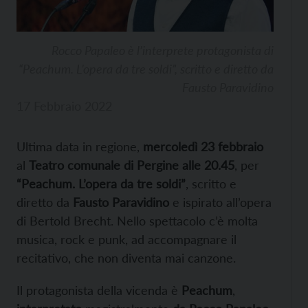
Rocco Papaleo è l’interprete protagonista di
“Peachum. L’opera da tre soldi”, scritto e diretto da
Fausto Paravidino
17 Febbraio 2022
Ultima data in regione,
mercoledì 23 febbraio
al
Teatro comunale di Pergine alle 20.45
, per
“Peachum. L’opera da tre soldi”
, scritto e
diretto da
Fausto Paravidino
e ispirato all’opera
di Bertold Brecht. Nello spettacolo c’è molta
musica, rock e punk, ad accompagnare il
recitativo, che non diventa mai canzone.
Il protagonista della vicenda è
Peachum
,