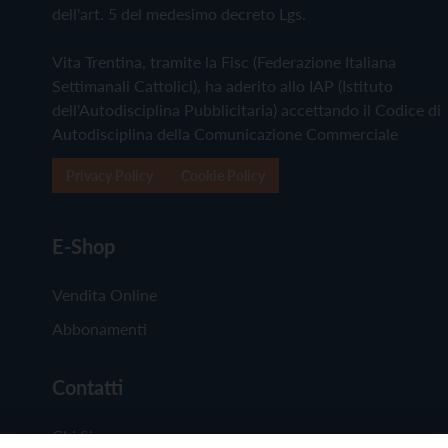
dell'art. 5 del medesimo decreto Lgs.
Vita Trentina, tramite la Fisc (Federazione Italiana
Settimanali Cattolici), ha aderito allo IAP (Istituto
dell'Autodisciplina Pubblicitaria) accettando il Codice di
Autodisciplina della Comunicazione Commerciale
Privacy Policy
Cookie Policy
E-Shop
Vendita Online
Abbonamenti
Contatti
Chi Siamo