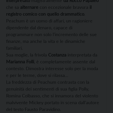
interpretato
magistralmente
da Rocco Papaleo
che sa
alternare
con eccezionale bravura
il
registro comico con quello drammatico
.
Peachum è un uomo di affari, un ragioniere
dipendente dal denaro, capace di
programmare non solo l’incremento delle sue
finanze, ma anche la vita e le dinamiche
familiari.
Sua moglie, la frivola
Costanza
interpretata da
Marianna Folli
, è completamente assente dal
contesto. Dimostra interesse solo per la moda
e per le terme, dove si rilassa…
La freddezza di Peachum contrasta con la
genuinità dei sentimenti di sua figlia Polly,
Romina Colbasso, che si innamora del violento
malvivente Mickey portato in scena dall’autore
del testo Fausto Paravidino.