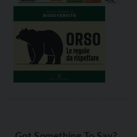
Got Something To Say?