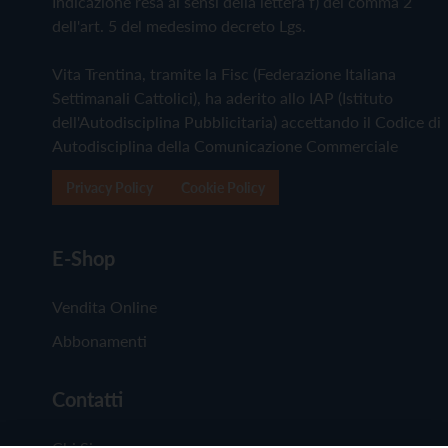
Indicazione resa ai sensi della lettera f) del comma 2
dell'art. 5 del medesimo decreto Lgs.
Vita Trentina, tramite la Fisc (Federazione Italiana
Settimanali Cattolici), ha aderito allo IAP (Istituto
dell'Autodisciplina Pubblicitaria) accettando il Codice di
Autodisciplina della Comunicazione Commerciale
Privacy Policy
Cookie Policy
E-Shop
Vendita Online
Abbonamenti
Contatti
Chi Siamo