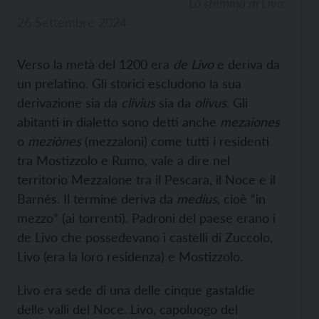
Lo stemma di Livo
26 Settembre 2024
Verso la metà del 1200 era
de Livo
e deriva da
un prelatino. Gli storici escludono la sua
derivazione sia da
clivius
sia da
olivus
. Gli
abitanti in dialetto sono detti anche
mezaiones
o
meziònes
(mezzaloni) come tutti i residenti
tra Mostizzolo e Rumo, vale a dire nel
territorio Mezzalone tra il Pescara, il Noce e il
Barnés. Il termine deriva da
medius
, cioè “in
mezzo” (ai torrenti). Padroni del paese erano i
de Livo che possedevano i castelli di Zuccolo,
Livo (era la loro residenza) e Mostizzolo.
Livo era sede di una delle cinque gastaldie
delle valli del Noce. Livo, capoluogo del