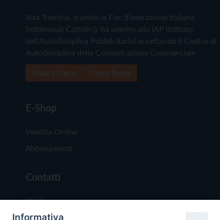
Vita Trentina, tramite la Fisc (Federazione Italiana
Settimanali Cattolici), ha aderito allo IAP (Istituto
dell'Autodisciplina Pubblicitaria) accettando il Codice di
Autodisciplina della Comunicazione Commerciale
Privacy Policy
Cookie Policy
E-Shop
Vendita Online
Abbonamenti
Contatti
Chi Siamo
Informativa
Redazione