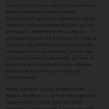
tossisce o starnutisce, usare una mascherina in
ambienti sanitari se si hanno sintomi
influenzali) ma soprattutto sottolineare che per
prevenire l’influenza (quella dei nonni, ma non
solo) non è sufficiente prendere adeguate
precauzioni quando si è fuori casa, cercando di
evitare i luoghi affollati nei periodi di massima
circolazione dei virus, lavandosi bene le mani
con acqua e sapone o passandole più volte al
giorno con gel disinfettanti, stando a distanza
di sicurezza da persone con sintomi da
raffreddamento.
Anche dopo aver varcato la soglia di casa
bisogna rispettare una serie di regole igieniche
fondamentali. La prima, dopo aver tolto
giubbotto, sciarpa e guanti, è ancora una volta