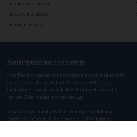
Economia e Lavoro
Salute e benessere
Scuola e cultura
Amministrazione trasparente
Vita Trentina percepisce i contributi pubblici all'editoria
di cui al decreto legislativo 15 maggio 2017, n. 70.
Indicazione resa ai sensi della lettera f) del comma 2
dell'art. 5 del medesimo decreto Lgs.
Vita Trentina, tramite la Fisc (Federazione Italiana
Settimanali Cattolici), ha aderito allo IAP (Istituto
dell'Autodisciplina Pubblicitaria) accettando il Codice di
Autodisciplina della Comunicazione Commerciale