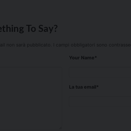
thing To Say?
mail non sarà pubblicato.
I campi obbligatori sono contrass
Your Name
*
La tua email
*