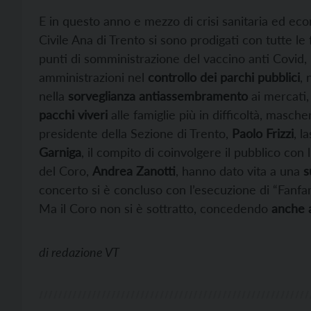
E in questo anno e mezzo di crisi sanitaria ed econ
Civile Ana di Trento si sono prodigati con tutte le
punti di somministrazione del vaccino anti Covid, 
amministrazioni nel
controllo dei parchi pubblici
, 
nella
sorveglianza antiassembramento
ai mercati,
pacchi viveri
alle famiglie più in difficoltà, masche
presidente della Sezione di Trento,
Paolo Frizzi
, l
Garniga
, il compito di coinvolgere il pubblico con 
del Coro,
Andrea Zanotti
, hanno dato vita a una
s
concerto si è concluso con l’esecuzione di “Fanfara 
Ma il Coro non si è sottratto, concedendo
anche a
di
redazione VT