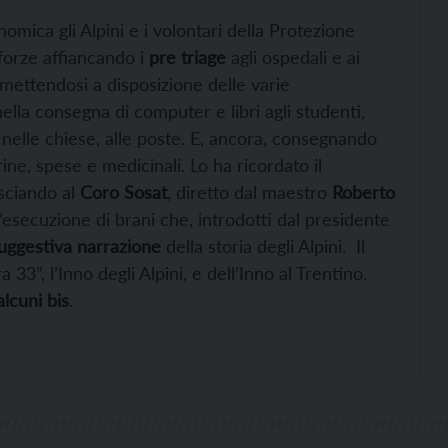
omica gli Alpini e i volontari della Protezione
 forze affiancando i
pre triage
agli ospedali e ai
mettendosi a disposizione delle varie
nella consegna di computer e libri agli studenti,
 nelle chiese, alle poste. E, ancora, consegnando
rine, spese e medicinali. Lo ha ricordato il
asciando al
Coro Sosat
, diretto dal maestro
Roberto
l’esecuzione di brani che, introdotti dal presidente
uggestiva narrazione
della storia degli Alpini. Il
33”, l’Inno degli Alpini, e dell’Inno al Trentino.
lcuni bis
.