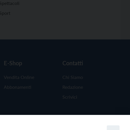
Spettacoli
Sport
E-Shop
Contatti
Vendita Online
Chi Siamo
Abbonamenti
Redazione
Scrivici