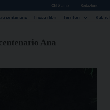
Chi Siamo
Redazione
stro centenario
I nostri libri
Territori
Rubric
l centenario Ana