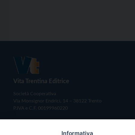
Vita Trentina Editrice
Società Cooperativa
Via Monsignor Endrici, 14 – 38122 Trento
P.IVA e C.F. 00199960220
Informativa