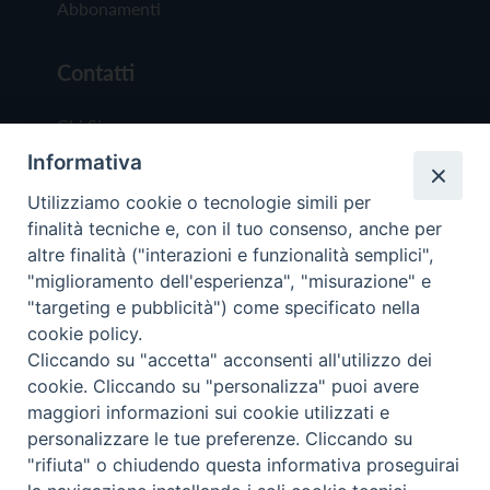
Abbonamenti
Contatti
Chi Siamo
Informativa
Redazione
Scrivici
Utilizziamo cookie o tecnologie simili per
finalità tecniche e, con il tuo consenso, anche per
altre finalità ("interazioni e funzionalità semplici",
"miglioramento dell'esperienza", "misurazione" e
"targeting e pubblicità") come specificato nella
cookie policy.
Copyright © 2019 - Tutti i diritti riservati - Vit
Cliccando su "accetta" acconsenti all'utilizzo dei
Trentina Editrice
cookie. Cliccando su "personalizza" puoi avere
maggiori informazioni sui cookie utilizzati e
Privacy Policy
personalizzare le tue preferenze. Cliccando su
Torna all'inizi
"rifiuta" o chiudendo questa informativa proseguirai