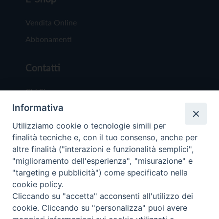
Vendita Online
Abbonamenti
Contatti
Chi Siamo
Informativa
Redazione
Scrivici
Utilizziamo cookie o tecnologie simili per
finalità tecniche e, con il tuo consenso, anche per
altre finalità ("interazioni e funzionalità semplici",
"miglioramento dell'esperienza", "misurazione" e
"targeting e pubblicità") come specificato nella
cookie policy.
Copyright © 2019 - Tutti i diritti riservati - Vit
Cliccando su "accetta" acconsenti all'utilizzo dei
Trentina Editrice
cookie. Cliccando su "personalizza" puoi avere