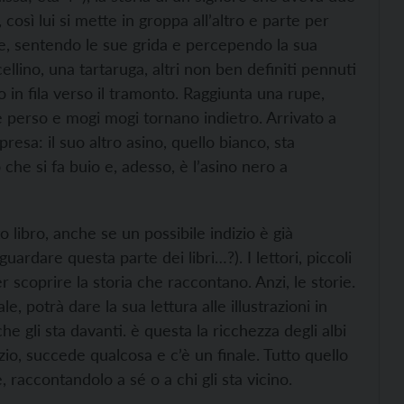
così lui si mette in groppa all’altro e parte per
he, sentendo le sue grida e percependo la sua
llino, una tartaruga, altri non ben definiti pennuti
o in fila verso il tramonto. Raggiunta una rupe,
è perso e mogi mogi tornano indietro. Arrivato a
resa: il suo altro asino, quello bianco, sta
he si fa buio e, adesso, è l’asino nero a
libro, anche se un possibile indizio è già
uardare questa parte dei libri…?). I lettori, piccoli
 scoprire la storia che raccontano. Anzi, le storie.
, potrà dare la sua lettura alle illustrazioni in
e gli sta davanti. è questa la ricchezza degli albi
nizio, succede qualcosa e c’è un finale. Tutto quello
 raccontandolo a sé o a chi gli sta vicino.