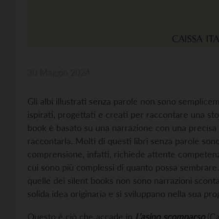
30 Maggio 2024
Gli albi illustrati senza parole non sono sempliceme
ispirati, progettati e creati per raccontare una stor
book è basato su una narrazione con una precisa 
raccontarla. Molti di questi libri senza parole sono
comprensione, infatti, richiede attente competenz
cui sono più complessi di quanto possa sembrare. Se
quelle dei silent books non sono narrazioni sconta
solida idea originaria e si sviluppano nella sua p
Questo è ciò che accade in
L’asino scomparso
(Ca