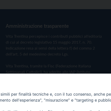
Amministrazione trasparente
Vita Trentina percepisce i contributi pubblici all'editoria
di cui al decreto legislativo 15 maggio 2017, n. 70.
Indicazione resa ai sensi della lettera f) del comma 2
dell'art. 5 del medesimo decreto Lgs.
Vita Trentina, tramite la Fisc (Federazione Italiana
Settimanali Cattolici), ha aderito allo IAP (Istituto
dell'Autodisciplina Pubblicitaria) accettando il Codice di
Autodisciplina della Comunicazione Commerciale
imili per finalità tecniche e, con il tuo consenso, anche per 
Privacy Policy
Cookie Policy
amento dell'esperienza", "misurazione" e "targeting e pubbli