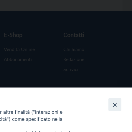
E-Shop
Contatti
Vendita Online
Chi Siamo
Abbonamenti
Redazione
Scrivici
altre finalità ("interazioni e
cità") come specificato nella