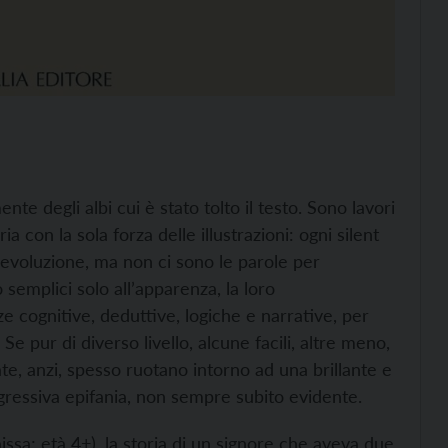
nte degli albi cui è stato tolto il testo. Sono lavori
ia con la sola forza delle illustrazioni: ogni silent
evoluzione, ma non ci sono le parole per
 semplici solo all’apparenza, la loro
e cognitive, deduttive, logiche e narrative, per
 pur di diverso livello, alcune facili, altre meno,
te, anzi, spesso ruotano intorno ad una brillante e
rogressiva epifania, non sempre subito evidente.
issa; età 4+), la storia di un signore che aveva due