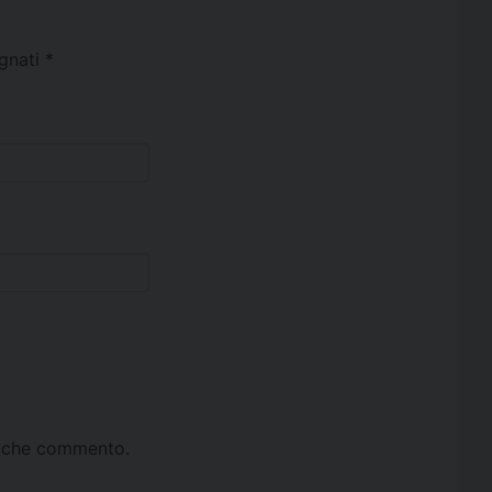
egnati
*
ta che commento.