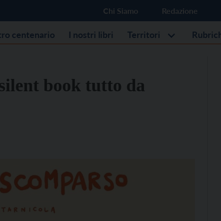
Chi Siamo
Redazione
stro centenario
I nostri libri
Territori
Rubric
ilent book tutto da