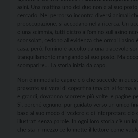
asini. Una mattina uno dei due non è al suo posto, 
cercarlo. Nel percorso incontra diversi animali c
preoccupazione, si accodano nella ricerca. Un ucce
e una scimmia, tutti dietro all’omino sull’asino ner
sconsolati, cedono all’evidenza che ormai l’asino 
casa, però, l’omino è accolto da una piacevole sorp
tranquillamente mangiando al suo posto. Ma ecco c
scomparire… La storia inizia da capo.
Non è immediato capire ciò che succede in questo 
presente sui versi di copertina (ma chi si ferma a g
e grandi, dovranno scorrere più volte le pagine per
Sì, perché ognuno, pur guidato verso un unico finale
base al suo modo di vedere e di interpretare ciò ch
illustrati senza parole. In ogni loro storia c’è un i
che sta in mezzo ce lo mette il lettore come vuole,