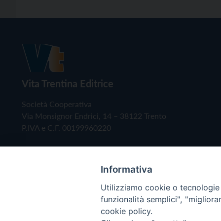
Vita Trentina Editrice
Società Cooperativa
Via Monsignor Endrici, 14 – 38122 Trento
P.IVA e C.F. 00199960220
Informativa
Utilizziamo cookie o tecnologie s
funzionalità semplici", "miglior
cookie policy.