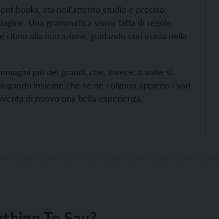
ilent books, sta nell’attento studio e preciso
pagine. Una grammatica visiva fatta di regole
 ritmo alla narrazione, guidando con ironia nella
mmagini più dei grandi, che, invece, a volte si
alogando insieme che se ne colgono appieno i vari
diventa di nuovo una bella esperienza.
thing To Say?