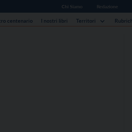
Chi Siamo
Redazione
stro centenario
I nostri libri
Territori
Rubric