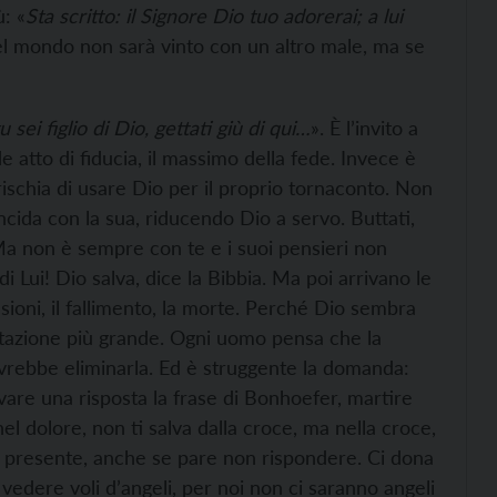
: «
Sta scritto: il Signore Dio tuo adorerai; a lui
e del mondo non sarà vinto con un altro male, ma se
u sei figlio di Dio, gettati giù di qui…
». È l’invito a
 atto di fiducia, il massimo della fede. Invece è
rischia di usare Dio per il proprio tornaconto. Non
ncida con la sua, riducendo Dio a servo. Buttati,
 Ma non è sempre con te e i suoi pensieri non
di Lui! Dio salva, dice la Bibbia. Ma poi arrivano le
nsioni, il fallimento, la morte. Perché Dio sembra
ntazione più grande. Ogni uomo pensa che la
vrebbe eliminarla. Ed è struggente la domanda:
are una risposta la frase di Bonhoefer, martire
nel dolore, non ti salva dalla croce, ma nella croce,
è presente, anche se pare non rispondere. Ci dona
vedere voli d’angeli, per noi non ci saranno angeli