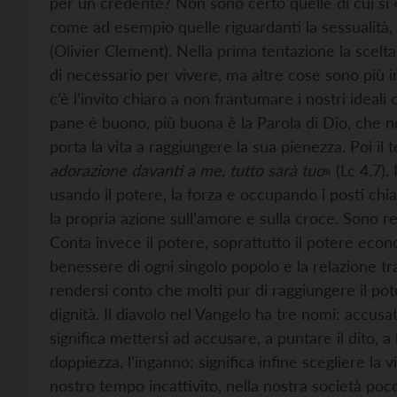
per un credente? Non sono certo quelle di cui si 
come ad esempio quelle riguardanti la sessualità,
(Olivier Clement). Nella prima tentazione la scelta 
di necessario per vivere, ma altre cose sono più imp
c’è l’invito chiaro a non frantumare i nostri idea
pane è buono, più buona è la Parola di Dio, che 
porta la vita a raggiungere la sua pienezza. Poi il t
adorazione davanti a me, tutto
sarà tuo
» (Lc 4,7)
usando il potere, la forza e occupando i posti chi
la propria azione sull’amore e sulla croce. Sono r
Conta invece il potere, soprattutto il potere econo
benessere di ogni singolo popolo e la relazione tr
rendersi conto che molti pur di raggiungere il po
dignità. Il diavolo nel Vangelo ha tre nomi: accus
significa mettersi ad accusare, a puntare il dito, 
doppiezza, l’inganno; significa infine scegliere la 
nostro tempo incattivito, nella nostra società poco