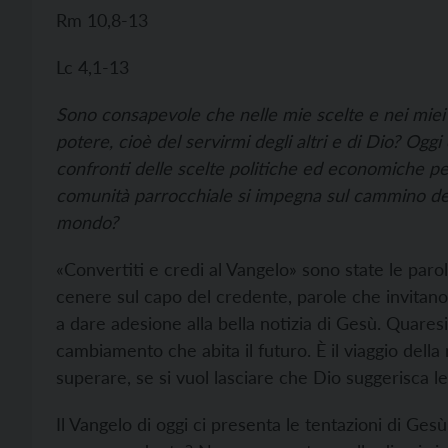
Rm 10,8-13
Lc 4,1-13
Sono consapevole che nelle mie scelte e nei miei
potere, cioè del servirmi degli altri e di Dio? Oggi
confronti delle scelte politiche ed economiche pe
comunità parrocchiale si impegna sul cammino dell
mondo?
«Convertiti e credi al Vangelo» sono state le par
cenere sul capo del credente, parole che invitano a
a dare adesione alla bella notizia di Gesù. Qua
cambiamento che abita il futuro. È il viaggio della 
superare, se si vuol lasciare che Dio suggerisca l
Il Vangelo di oggi ci presenta le tentazioni di Gesù