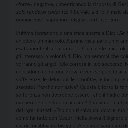
«forze» negative, dimenticando la risposta di Gesù
solo renderai culto
» (Lc 4,8). Vale a dire: il mal
uomini giusti sapranno indignarsi ed insorgere.
L’ultima tentazione è una sfida aperta a Dio: «
Se t
chiedere un miracolo. A prima vista pare un grande
esattamente il suo contrario. Chi chiede miracoli 
gli interessa la volontà di Dio, ma semmai che coi
verranno gli angeli, Dio correrà in tuo soccorso.
coincidono con i tuoi. Prova e vedi se puoi fidarti 
sofferenze, le delusioni, le sconfitte, le incompre
assente? Perché non salva? Questa è forse la te
sofferenza non dovrebbe esserci, che il Padre do
ma perché questo non accade? Può aiutarci a trov
dei lager nazisti: «Dio non ti salva dal dolore, ma 
come ha fatto con Gesù». Nella prova il Signore 
ciò di cui abbiamo bisogno! A noi non sarà dato di 