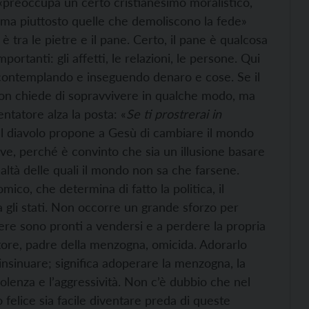
«preoccupa un certo cristianesimo moralistico,
 ma piuttosto quelle che demoliscono la fede»
è tra le pietre e il pane. Certo, il pane è qualcosa
ortanti: gli affetti, le relazioni, le persone. Qui
li contemplando e inseguendo denaro e cose. Se il
non chiede di sopravvivere in qualche modo, ma
entatore alza la posta: «
Se ti prostrerai in
. Il diavolo propone a Gesù di cambiare il mondo
ave, perché è convinto che sia un illusione basare
ealtà delle quali il mondo non sa che farsene.
mico, che determina di fatto la politica, il
a gli stati. Non occorre un grande sforzo per
tere sono pronti a vendersi e a perdere la propria
atore, padre della menzogna, omicida. Adorarlo
a insinuare; significa adoperare la menzogna, la
violenza e l’aggressività. Non c’è dubbio che nel
 felice sia facile diventare preda di queste