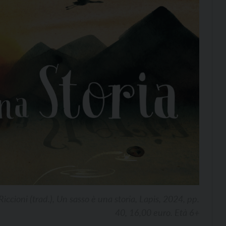
Riccioni (trad.), Un sasso è una storia, Lapis, 2024, pp.
40, 16,00 euro. Età 6+