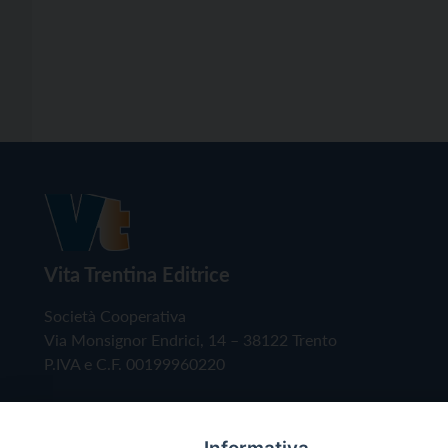
Vita Trentina Editrice
Società Cooperativa
Via Monsignor Endrici, 14 – 38122 Trento
P.IVA e C.F. 00199960220