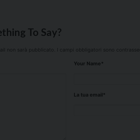
thing To Say?
mail non sarà pubblicato.
I campi obbligatori sono contrass
Your Name
*
La tua email
*