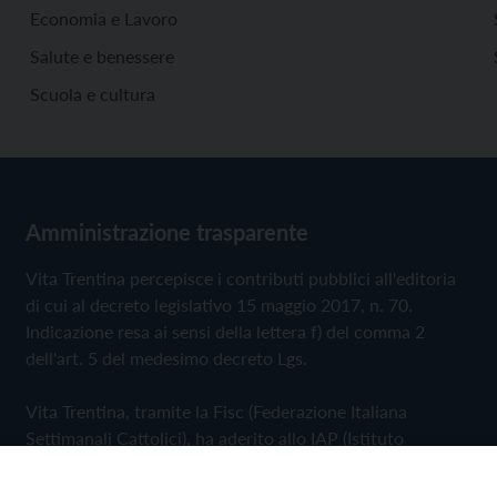
Economia e Lavoro
Salute e benessere
Scuola e cultura
Amministrazione trasparente
Vita Trentina percepisce i contributi pubblici all'editoria
di cui al decreto legislativo 15 maggio 2017, n. 70.
Indicazione resa ai sensi della lettera f) del comma 2
dell'art. 5 del medesimo decreto Lgs.
Vita Trentina, tramite la Fisc (Federazione Italiana
Settimanali Cattolici), ha aderito allo IAP (Istituto
dell'Autodisciplina Pubblicitaria) accettando il Codice di
Autodisciplina della Comunicazione Commerciale