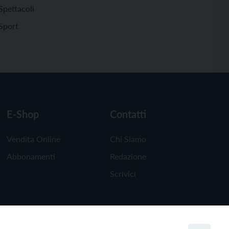
Spettacoli
Sport
E-Shop
Contatti
Vendita Online
Chi Siamo
Abbonamenti
Redazione
Scrivici