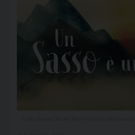
Leslie Barnard Booth, Marc Marti (ill.), Alessandro 
26 Settembre 2024