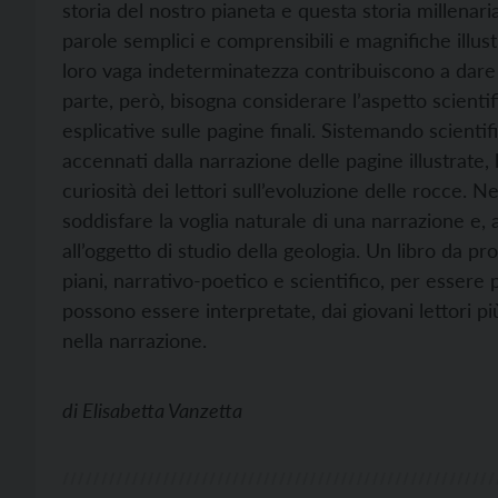
storia del nostro pianeta e questa storia millenari
parole semplici e comprensibili e magnifiche illus
loro vaga indeterminatezza contribuiscono a dare 
parte, però, bisogna considerare l’aspetto scienti
esplicative sulle pagine finali. Sistemando scient
accennati dalla narrazione delle pagine illustrate, l
curiosità dei lettori sull’evoluzione delle rocce. N
soddisfare la voglia naturale di una narrazione e
all’oggetto di studio della geologia. Un libro da p
piani, narrativo-poetico e scientifico, per esser
possono essere interpretate, dai giovani lettori p
nella narrazione.
di
Elisabetta Vanzetta