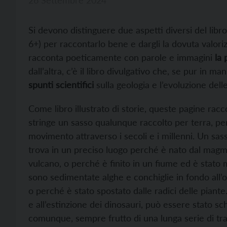
Si devono distinguere due aspetti diversi del libro
6+) per raccontarlo bene e dargli la dovuta valorizz
racconta poeticamente con parole e immagini
la 
dall’altra, c’è il libro divulgativo che, se pur in 
spunti scientifici
sulla geologia e l’evoluzione dell
Come libro illustrato di storie, queste pagine ra
stringe un sasso qualunque raccolto per terra, pe
movimento attraverso i secoli e i millenni. Un s
trova in un preciso luogo perché è nato dal magma
vulcano, o perché è finito in un fiume ed è stato m
sono sedimentate alghe e conchiglie in fondo all’
o perché è stato spostato dalle radici delle piant
e all’estinzione dei dinosauri, può essere stato sch
comunque, sempre frutto di una lunga serie di tr