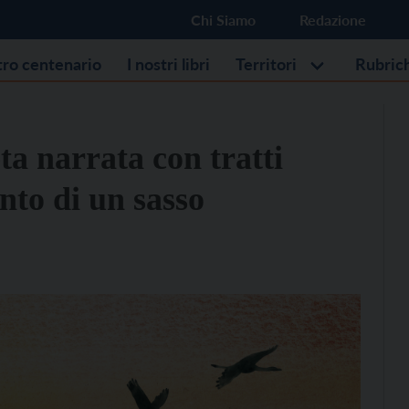
Chi Siamo
Redazione
stro centenario
I nostri libri
Territori
Rubric
ta narrata con tratti
onto di un sasso