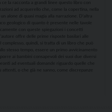
a ce la racconta a grandi linee questo libro con
trazioni ad acquerello che, come la copertina, nella
un alone di quasi magia alla narrazione. D’altra
fico geologico di quanto è presente nelle tavole
ificamente con queste spiegazioni i concetti
’autore offre delle prime risposte basilari alle
el complesso, quindi, si tratta di un libro che può
, allo stesso tempo, essere un primo avvicinamento
roporre ai bambini consapevoli dei suoi due diversi
e pronti ad eventuali domande riguardo quelle che
iù attenti, o che già ne sanno, come discrepanze