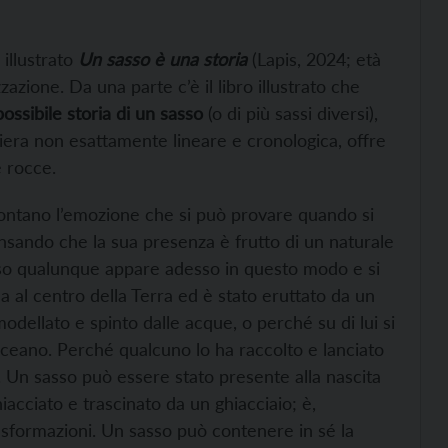
 illustrato
Un sasso è una storia
(Lapis, 2024; età
azione. Da una parte c’è il libro illustrato che
possibile storia di un sasso
(o di più sassi diversi),
maniera non esattamente lineare e cronologica, offre
e rocce.
ccontano l’emozione che si può provare quando si
nsando che la sua presenza è frutto di un naturale
asso qualunque appare adesso in questo modo e si
 al centro della Terra ed è stato eruttato da un
odellato e spinto dalle acque, o perché su di lui si
oceano. Perché qualcuno lo ha raccolto e lanciato
e. Un sasso può essere stato presente alla nascita
iacciato e trascinato da un ghiacciaio; è,
asformazioni. Un sasso può contenere in sé la