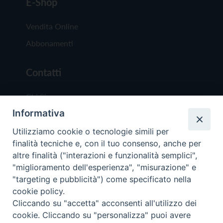
E-Shop
Vendita Online
Abbonamenti
Contatti
Chi Siamo
Informativa
Redazione
Scrivici
Utilizziamo cookie o tecnologie simili per
finalità tecniche e, con il tuo consenso, anche per
altre finalità ("interazioni e funzionalità semplici",
"miglioramento dell'esperienza", "misurazione" e
"targeting e pubblicità") come specificato nella
cookie policy.
Copyright © 2019 - Tutti i diritti riservati - Vit
Cliccando su "accetta" acconsenti all'utilizzo dei
Trentina Editrice
cookie. Cliccando su "personalizza" puoi avere