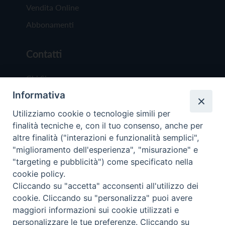
Vendita Online
Abbonamenti
Contatti
Chi Siamo
Informativa
Redazione
Scrivici
Utilizziamo cookie o tecnologie simili per
finalità tecniche e, con il tuo consenso, anche per
altre finalità ("interazioni e funzionalità semplici",
"miglioramento dell'esperienza", "misurazione" e
"targeting e pubblicità") come specificato nella
cookie policy.
Copyright © 2019 - Tutti i diritti riservati - Vit
Cliccando su "accetta" acconsenti all'utilizzo dei
Trentina Editrice
cookie. Cliccando su "personalizza" puoi avere
maggiori informazioni sui cookie utilizzati e
Privacy Policy
personalizzare le tue preferenze. Cliccando su