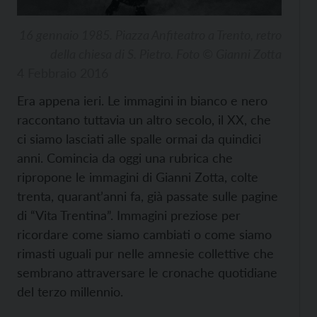
16 gennaio 1985. Piazza Anfiteatro a Trento, retro
della chiesa di S. Pietro. Foto © Gianni Zotta
4 Febbraio 2016
Era appena ieri. Le immagini in bianco e nero
raccontano tuttavia un altro secolo, il XX, che
ci siamo lasciati alle spalle ormai da quindici
anni. Comincia da oggi una rubrica che
ripropone le immagini di Gianni Zotta, colte
trenta, quarant’anni fa, già passate sulle pagine
di “Vita Trentina”. Immagini preziose per
ricordare come siamo cambiati o come siamo
rimasti uguali pur nelle amnesie collettive che
sembrano attraversare le cronache quotidiane
del terzo millennio.