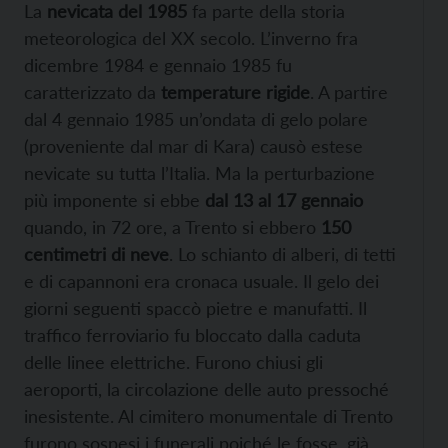
La
nevicata del 1985
fa parte della storia
meteorologica del XX secolo. L’inverno fra
dicembre 1984 e gennaio 1985 fu
caratterizzato da
temperature rigide
. A partire
dal 4 gennaio 1985 un’ondata di gelo polare
(proveniente dal mar di Kara) causò estese
nevicate su tutta l’Italia. Ma la perturbazione
più imponente si ebbe
dal 13 al 17 gennaio
quando, in 72 ore, a Trento si ebbero
150
centimetri di neve
. Lo schianto di alberi, di tetti
e di capannoni era cronaca usuale. Il gelo dei
giorni seguenti spaccò pietre e manufatti. Il
traffico ferroviario fu bloccato dalla caduta
delle linee elettriche. Furono chiusi gli
aeroporti, la circolazione delle auto pressoché
inesistente. Al cimitero monumentale di Trento
furono sospesi i funerali poiché le fosse, già